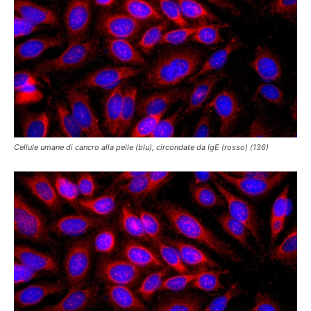
Cellule umane di cancro alla pelle (blu), circondate da IgE (rosso) (136)