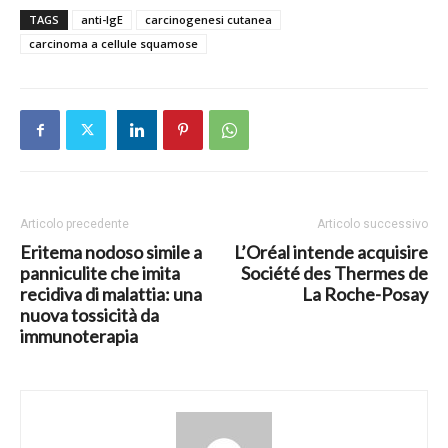
TAGS
anti-IgE
carcinogenesi cutanea
carcinoma a cellule squamose
Articolo precedente
Articolo successivo
Eritema nodoso simile a
L’Oréal intende acquisire
panniculite che imita
Société des Thermes de
recidiva di malattia: una
La Roche-Posay
nuova tossicità da
immunoterapia