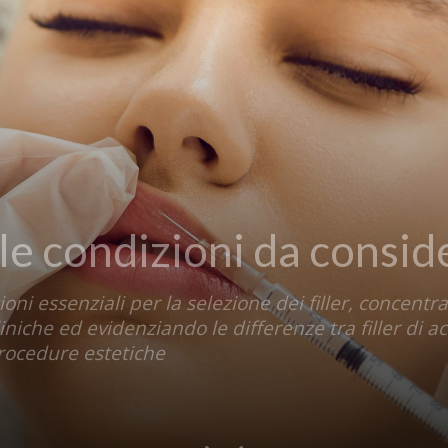
: le condizioni da consi
ni essenziali per la selezione dei filler, concentr
liniche ed evidenziando le differenze tra filler di a
procedure estetiche