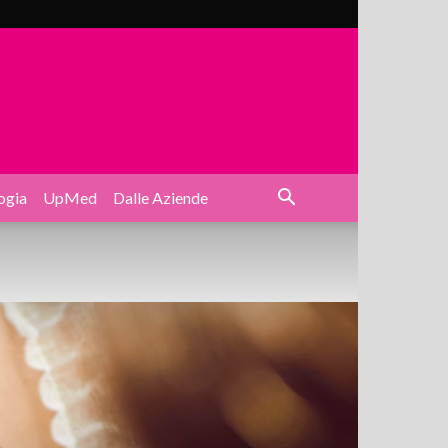
ogia
UpMed
Dalle Aziende