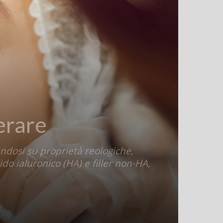
derare
andosi su proprietà reologiche,
cido ialuronico (HA) e filler non-HA,