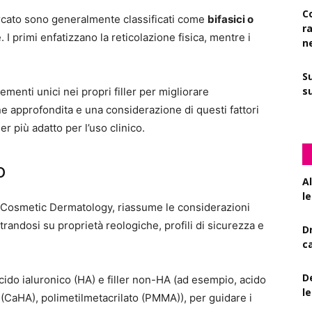
C
rcato sono generalmente classificati come
bifasici o
r
I primi enfatizzano la reticolazione fisica, mentre i
n
S
su
menti unici nei propri filler per migliorare
e approfondita e una considerazione di questi fattori
ler più adatto per l’uso clinico.
o
A
le
of Cosmetic Dermatology, riassume le considerazioni
randosi su proprietà reologiche, profili di sicurezza e
D
c
De
i acido ialuronico (HA) e filler non-HA (ad esempio, acido
l
io (CaHA), polimetilmetacrilato (PMMA)), per guidare i