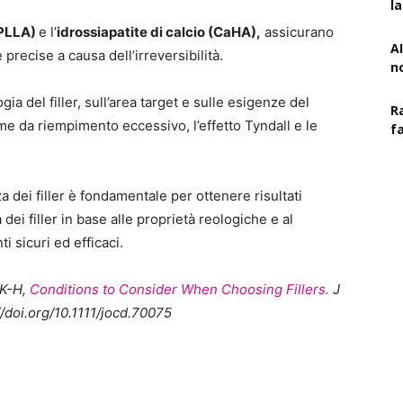
l
(PLLA)
e l’
idrossiapatite di calcio (CaHA),
assicurano
AI
 precise a causa dell’irreversibilità.
n
ia del filler, sull’area target e sulle esigenze del
R
me da riempimento eccessivo, l’effetto Tyndall e le
f
a dei filler è fondamentale per ottenere risultati
 dei filler in base alle proprietà reologiche e al
ti sicuri ed efficaci.
 K-H,
Conditions to Consider When Choosing Fillers.
J
/doi.org/10.1111/jocd.70075