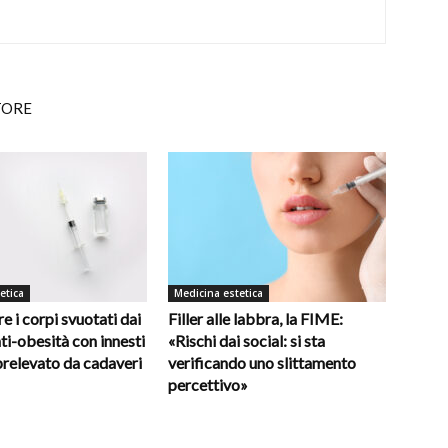
TORE
etica
Medicina estetica
e i corpi svuotati dai
Filler alle labbra, la FIME:
ti-obesità con innesti
«Rischi dai social: si sta
prelevato da cadaveri
verificando uno slittamento
percettivo»