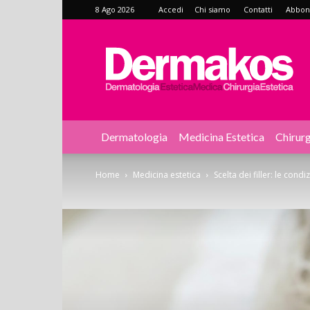
8 Ago 2026
Accedi
Chi siamo
Contatti
Abbonat
Dermakos
Dermatologia
Medicina Estetica
Chirurg
Home
Medicina estetica
Scelta dei filler: le cond