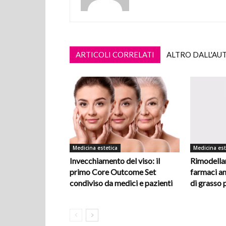
ARTICOLI CORRELATI
ALTRO DALL'AU
Medicina estetica
Medicina est
Invecchiamento del viso: il
Rimodellar
primo Core Outcome Set
farmaci an
condiviso da medici e pazienti
di grasso 