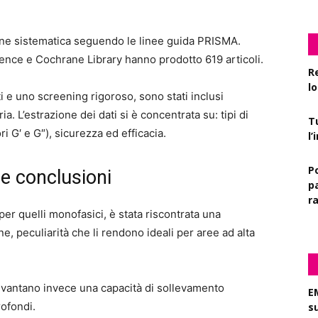
ione sistematica seguendo le linee guida PRISMA.
nce e Cochrane Library hanno prodotto 619 articoli.
R
l
ti e uno screening rigoroso, sono stati inclusi
ia. L’estrazione dei dati si è concentrata su: tipi di
T
ri G′ e G″), sicurezza ed efficacia.
l
P
le conclusioni
pa
r
e per quelli monofasici, è stata riscontrata una
e, peculiarità che li rendono ideali per aree ad alta
tà, vantano invece una capacità di sollevamento
E
rofondi.
s