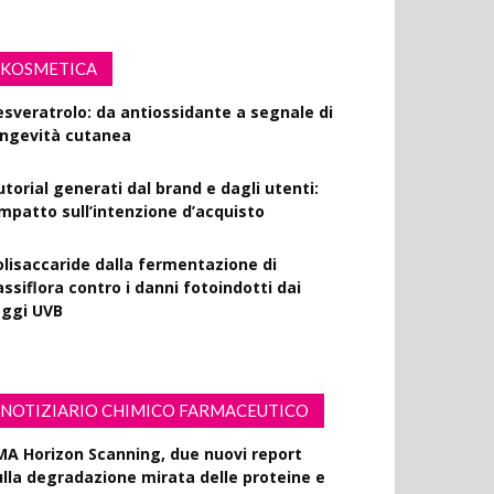
KOSMETICA
esveratrolo: da antiossidante a segnale di
ongevità cutanea
utorial generati dal brand e dagli utenti:
’impatto sull’intenzione d’acquisto
olisaccaride dalla fermentazione di
ssiflora contro i danni fotoindotti dai
aggi UVB
NOTIZIARIO CHIMICO FARMACEUTICO
MA Horizon Scanning, due nuovi report
ulla degradazione mirata delle proteine e