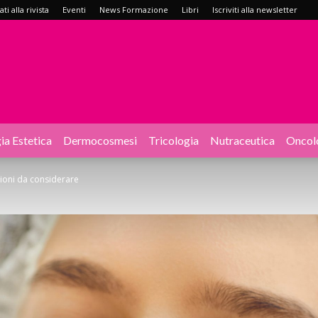
i alla rivista
Eventi
News Formazione
Libri
Iscriviti alla newsletter
ia Estetica
Dermocosmesi
Tricologia
Nutraceutica
Oncol
izioni da considerare