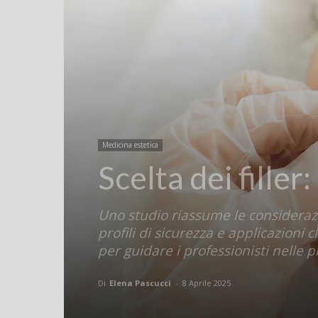
Medicina estetica
Scelta dei filler
Uno studio riassume le considerazio
profili di sicurezza e applicazioni c
per guidare i professionisti nelle 
Di
Elena Pascucci
-
8 Aprile 2025