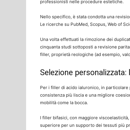
professionisti nelle procedure estetiche.
Nello specifico, è stata condotta una revis
Le ricerche su PubMed, Scopus, Web of Scie
Una volta effettuati la rimozione dei duplica
cinquanta studi sottoposti a revisione paritar
filler, proprietà reologiche (ad esempio, valo
Selezione personalizzata: 
Per i filler di acido ialuronico, in particolar
consistenza più liscia e una migliore coesion
mobilità come la bocca.
I filler bifasici, con maggiore viscoelastici
superiore per un supporto dei tessuti più p