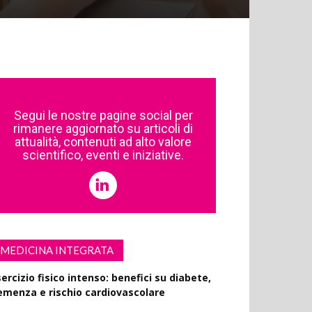
Segui le nostre pagine social per
rimanere aggiornato su articoli di
attualità, contenuti ad alto valore
scientifico, eventi e iniziative.
MEDICINA INTEGRATA
ercizio fisico intenso: benefici su diabete,
emenza e rischio cardiovascolare