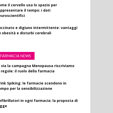
ome il cervello usa lo spazio per
appresentare il tempo: i dati
euroscientifici
uccinato e digiuno intermittente: vantaggi
 obesità e disturbi cerebrali
FARMACIA NEWS
l via la campagna Menopausa riscriviamo
 regole: il ruolo della farmacia
rink Spiking: le farmacie scendono in
ampo per la sensibilizzazione
fibrillatori in ogni farmacia: la proposta di
egge