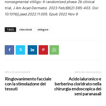
nonsegmental vitiligo: A randomized phase 2b clinical
trial, J Am Acad Dermatol. 2023 Feb;88(2):395-403. Doi:
10.1016/j.jaad.2022.11.005. Epub 2022 Nov 9
TAGS
ritlecitinib
vitiligine
Articolo precedente
Articolo successivo
Ringiovanimento facciale
Acido ialuronico e
con la stimolazione dei
berberina cloridrato nella
tessuti
chirurgia endoscopica dei
seni paranasali