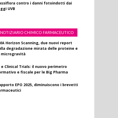
ssiflora contro i danni fotoindotti dai
aggi UVB
NOTIZIARIO CHIMICO FARMACEUTICO
MA Horizon Scanning, due nuovi report
ulla degradazione mirata delle proteine e
a microgravità
 e Clinical Trials: il nuovo perimetro
ormativo e fiscale per le Big Pharma
apporto EPO 2025, diminuiscono i brevetti
armaceutici