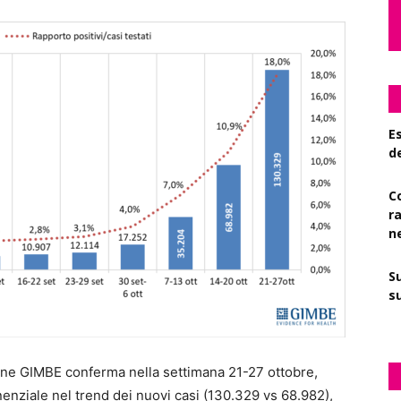
Es
d
C
r
n
S
su
one GIMBE conferma nella settimana 21-27 ottobre,
enziale nel trend dei nuovi casi (130.329 vs 68.982),