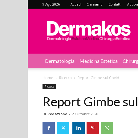
9 Ago 2026
Accedi
Chi siamo
Contatti
Abbonat
Dermakos
Dermatologia
Medicina Estetica
Chirurg
Home
Ricerca
Report Gimbe sul Covid
Ricerca
Report Gimbe sul
Di
Redazione
-
29 Ottobre 2020