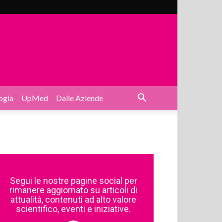
ogia
UpMed
Dalle Aziende
Segui le nostre pagine social per
rimanere aggiornato su articoli di
attualità, contenuti ad alto valore
scientifico, eventi e iniziative.