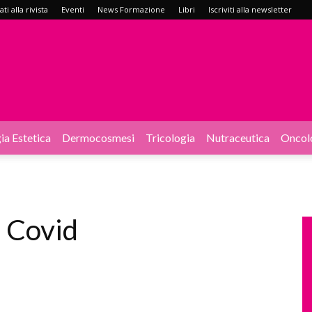
i alla rivista
Eventi
News Formazione
Libri
Iscriviti alla newsletter
ia Estetica
Dermocosmesi
Tricologia
Nutraceutica
Oncol
 Covid