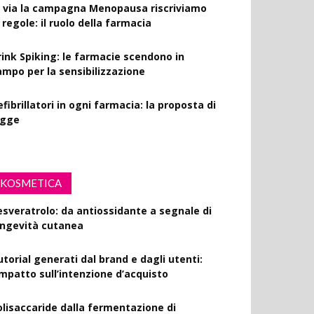
l via la campagna Menopausa riscriviamo
 regole: il ruolo della farmacia
rink Spiking: le farmacie scendono in
ampo per la sensibilizzazione
fibrillatori in ogni farmacia: la proposta di
egge
KOSMETICA
esveratrolo: da antiossidante a segnale di
ongevità cutanea
utorial generati dal brand e dagli utenti:
’impatto sull’intenzione d’acquisto
olisaccaride dalla fermentazione di