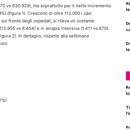
A
.570 vs 630.929), ma soprattutto per il netto incremento
le
9%) (figura 1). Crescono di oltre 112.000 i casi
sul fronte degli ospedali, si rileva un costante
D
13.955 vs 8.454) e in terapia intensiva (1.411 vs 870).
c
gura 2). In dettaglio, rispetto alla settimana
ioni:
De
l
R
l
,7%)
T
l
P