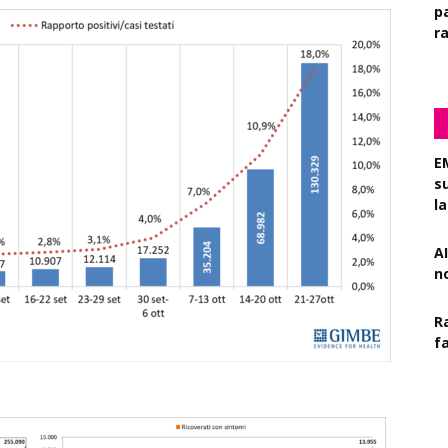
pa
r
E
s
l
AI
n
R
f