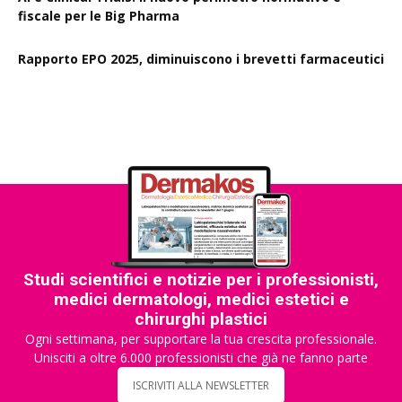
fiscale per le Big Pharma
Rapporto EPO 2025, diminuiscono i brevetti farmaceutici
Studi scientifici e notizie per i professionisti,
medici dermatologi, medici estetici e
chirurghi plastici
Ogni settimana, per supportare la tua crescita professionale.
Unisciti a oltre 6.000 professionisti che già ne fanno parte
ISCRIVITI ALLA NEWSLETTER