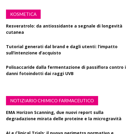
KOSMETICA
Resveratrolo: da antiossidante a segnale di longevità
cutanea
Tutorial generati dal brand e dagli utenti: l’impatto
sull’intenzione d’acquisto
Polisaccaride dalla fermentazione di passiflora contro i
danni fotoindotti dai raggi UVB
NOTIZIARIO CHIMICO FARMACEUTICO
EMA Horizon Scanning, due nuovi report sulla
degradazione mirata delle proteine e la microgravità
AI e Clinical Trials: il nuovo perimetro normativo e