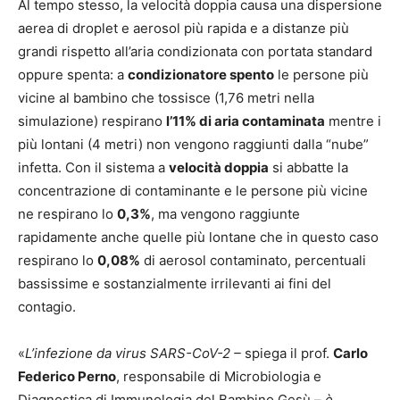
Al tempo stesso, la velocità doppia causa una dispersione
aerea di droplet e aerosol più rapida e a distanze più
grandi rispetto all’aria condizionata con portata standard
oppure spenta: a
condizionatore spento
le persone più
vicine al bambino che tossisce (1,76 metri nella
simulazione) respirano
l’11% di aria contaminata
mentre i
più lontani (4 metri) non vengono raggiunti dalla “nube”
infetta. Con il sistema a
velocità doppia
si abbatte la
concentrazione di contaminante e le persone più vicine
ne respirano lo
0,3%
, ma vengono raggiunte
rapidamente anche quelle più lontane che in questo caso
respirano lo
0,08%
di aerosol contaminato, percentuali
bassissime e sostanzialmente irrilevanti ai fini del
contagio.
«
L’infezione da virus SARS-CoV-2 –
spiega il prof.
Carlo
Federico Perno
, responsabile di Microbiologia e
Diagnostica di Immunologia del Bambino Gesù –
è