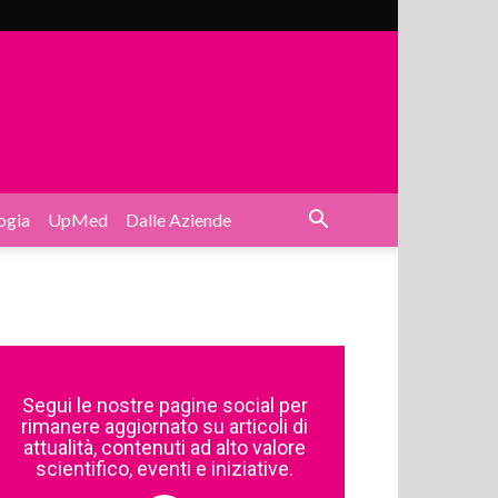
ogia
UpMed
Dalle Aziende
Segui le nostre pagine social per
rimanere aggiornato su articoli di
attualità, contenuti ad alto valore
scientifico, eventi e iniziative.