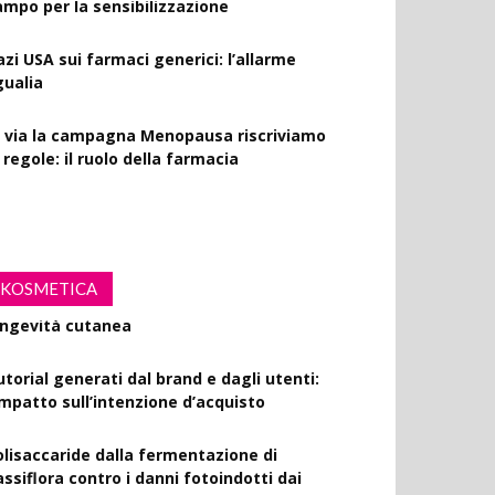
azi USA sui farmaci generici: l’allarme
gualia
l via la campagna Menopausa riscriviamo
 regole: il ruolo della farmacia
rink Spiking: le farmacie scendono in
ampo per la sensibilizzazione
KOSMETICA
utorial generati dal brand e dagli utenti:
’impatto sull’intenzione d’acquisto
olisaccaride dalla fermentazione di
ssiflora contro i danni fotoindotti dai
aggi UVB