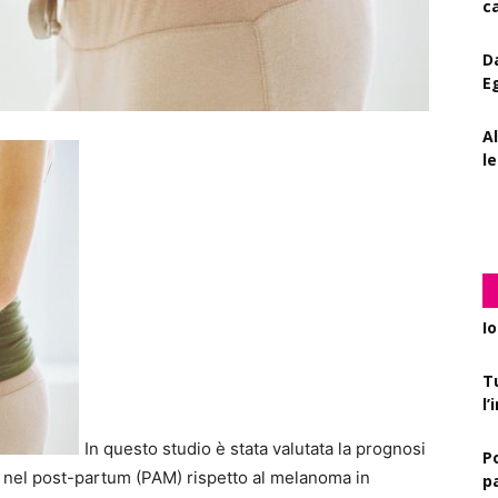
D
E
A
le
D
c
T
l
P
pa
In questo studio è stata valutata la prognosi
r
 nel post-partum (PAM) rispetto al melanoma in