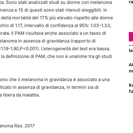
za. Sono stati analizzati studi su donne con melanoma
R
l
ivenza e 15 di questi sono stati ritenuti eleggibili. In
della mortalità del 17% più elevato rispetto alle donne
hio di 1.17, intervallo di confidenza al 95%: 1.03-1.33,
rata. Il PAM risultava anche associato a un tasso di
melanoma in assenza di gravidanza (rapporto di
AI
:1.19-1.90,P<0.001). L’eterogeneità del test era bassa.
n
 la definizione di PAM, che non è unanime tra gli studi
R
f
ludono che il melanoma in gravidanza è associato a una
icato in assenza di gravidanza, in termini sia di
E
 libera da malattia.
s
l
elanoma Res. 2017