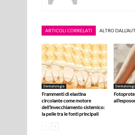
ARTICOLI CORRELATI
ALTRO DALL'AU
Dermatologia
Dermatologi
Frammenti di elastina
Fotoprotez
circolante come motore
all’espos
dell’invecchiamento sistemico:
la pelle tra le fonti principali