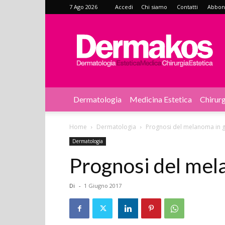
7 Ago 2026
Accedi
Chi siamo
Contatti
Abbonat
Dermakos
Dermatologia
Medicina Estetica
Chirurg
Home
Dermatologia
Prognosi del melanoma in 
Dermatologia
Prognosi del mel
Di
-
1 Giugno 2017