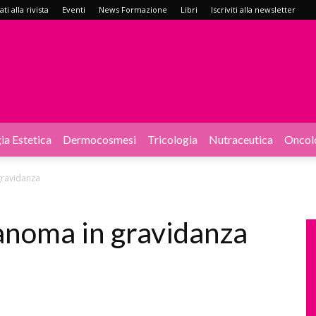
i alla rivista
Eventi
News Formazione
Libri
Iscriviti alla newsletter
ia Estetica
Dermocosmesi
Tricologia
Nutraceutica
Oncol
gravidanza
anoma in gravidanza