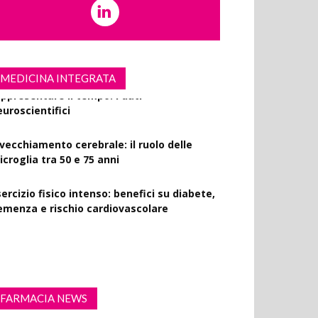
MEDICINA INTEGRATA
nvecchiamento cerebrale: il ruolo delle
croglia tra 50 e 75 anni
ercizio fisico intenso: benefici su diabete,
emenza e rischio cardiovascolare
ome il cervello usa lo spazio per
appresentare il tempo: i dati
euroscientifici
FARMACIA NEWS