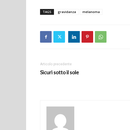
TAGS
gravidanza
melanoma
Articolo precedente
Sicuri sotto il sole