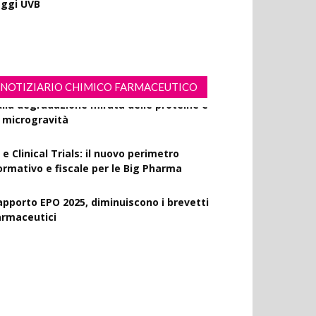
esveratrolo: da antiossidante a segnale di
ongevità cutanea
NOTIZIARIO CHIMICO FARMACEUTICO
 e Clinical Trials: il nuovo perimetro
ormativo e fiscale per le Big Pharma
apporto EPO 2025, diminuiscono i brevetti
armaceutici
MA Horizon Scanning, due nuovi report
ulla degradazione mirata delle proteine e
a microgravità