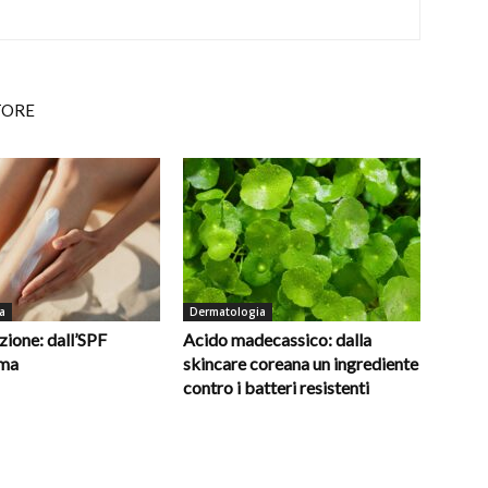
TORE
a
Dermatologia
ione: dall’SPF
Acido madecassico: dalla
oma
skincare coreana un ingrediente
contro i batteri resistenti