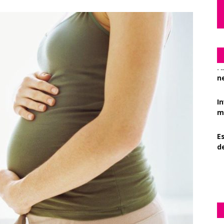
I
mi
Es
d
C
r
n