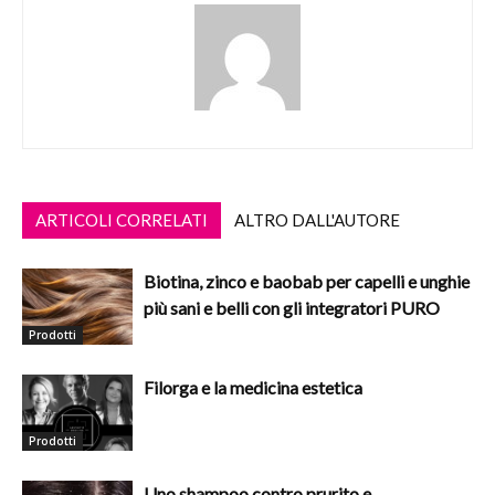
ARTICOLI CORRELATI
ALTRO DALL'AUTORE
Biotina, zinco e baobab per capelli e unghie
più sani e belli con gli integratori PURO
Prodotti
Filorga e la medicina estetica
Prodotti
Uno shampoo contro prurito e