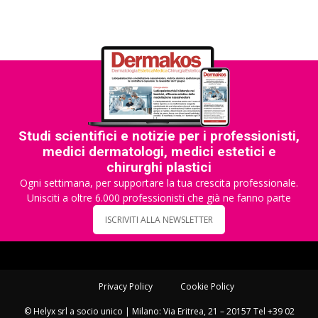
Studi scientifici e notizie per i professionisti,
medici dermatologi, medici estetici e
chirurghi plastici
Ogni settimana, per supportare la tua crescita professionale.
Unisciti a oltre 6.000 professionisti che già ne fanno parte
ISCRIVITI ALLA NEWSLETTER
Privacy Policy
Cookie Policy
© Helyx srl a socio unico | Milano: Via Eritrea, 21 – 20157 Tel +39 02