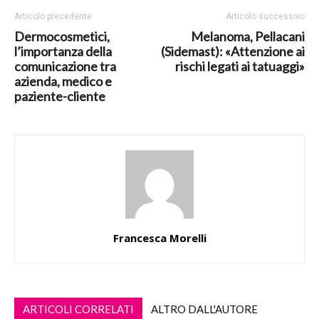
Articolo precedente
Articolo successivo
Dermocosmetici,
Melanoma, Pellacani
l’importanza della
(Sidemast): «Attenzione ai
comunicazione tra
rischi legati ai tatuaggi»
azienda, medico e
paziente-cliente
Francesca Morelli
ARTICOLI CORRELATI
ALTRO DALL'AUTORE