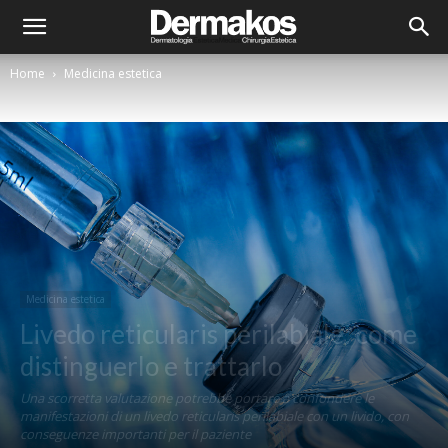
Home
Medicina estetica
Medicina estetica
Livedo reticularis perilabiale: come
distinguerlo e trattarlo
Una scorretta valutazione potrebbe portare a confondere le
manifestazioni di un livedo reticularis perilabiale con un livido, con
conseguenze importanti per il paziente