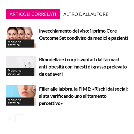
ARTICOLI CORRELATI
ALTRO DALL'AUTORE
Invecchiamento del viso: il primo Core
Outcome Set condiviso da medici e pazienti
Medicina
estetica
Rimodellare i corpi svuotati dai farmaci
anti-obesità con innesti di grasso prelevato
Medicina
da cadaveri
estetica
Filler alle labbra, la FIME: «Rischi dai social:
si sta verificando uno slittamento
Medicina
percettivo»
estetica