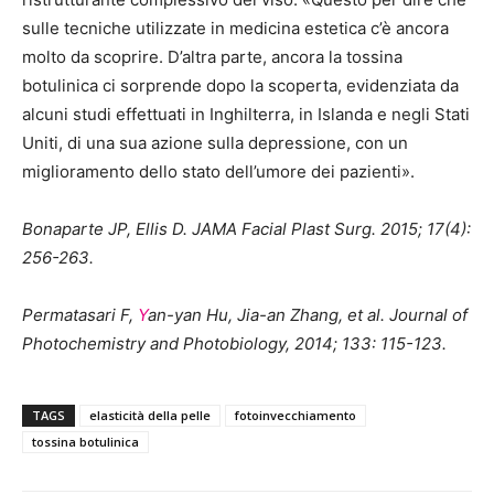
sulle tecniche utilizzate in medicina estetica c’è ancora
molto da scoprire. D’altra parte, ancora la tossina
botulinica ci sorprende dopo la scoperta, evidenziata da
alcuni studi effettuati in Inghilterra, in Islanda e negli Stati
Uniti, di una sua azione sulla depressione, con un
miglioramento dello stato dell’umore dei pazienti».
Bonaparte JP, Ellis D.
JAMA Facial Plast Surg.
2015; 17(4):
256-263.
Permatasari F
,
Y
an-yan Hu
, Jia-an Zhang
, et al.
Journal of
Photochemistry and Photobiology, 2014; 133:
115-123.
TAGS
elasticità della pelle
fotoinvecchiamento
tossina botulinica