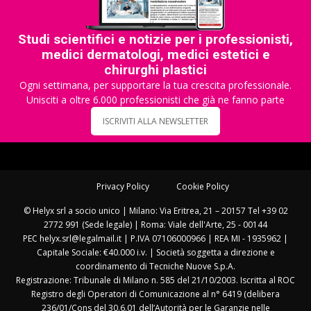
Studi scientifici e notizie per i professionisti,
medici dermatologi, medici estetici e
chirurghi plastici
Ogni settimana, per supportare la tua crescita professionale.
Unisciti a oltre 6.000 professionisti che già ne fanno parte
ISCRIVITI ALLA NEWSLETTER
Privacy Policy
Cookie Policy
© Helyx srl a socio unico | Milano: Via Eritrea, 21 – 20157 Tel +39 02
2772 991 (Sede legale) | Roma: Viale dell'Arte, 25 - 00144
PEC helyx.srl@legalmail.it | P.IVA 07106000966 | REA MI - 1935962 |
Capitale Sociale: €40.000 i.v. | Società soggetta a direzione e
coordinamento di Tecniche Nuove S.p.A.
Registrazione: Tribunale di Milano n. 585 del 21/10/2003. Iscritta al ROC
Registro degli Operatori di Comunicazione al n° 6419 (delibera
236/01/Cons del 30.6.01 dell’Autorità per le Garanzie nelle