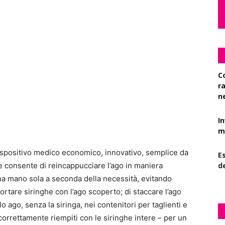
C
r
n
I
mi
dispositivo medico economico, innovativo, semplice da
Es
e consente di reincappucciare l’ago in maniera
d
na mano sola a seconda della necessità, evitando
ortare siringhe con l’ago scoperto; di staccare l’ago
lo ago, senza la siringa, nei contenitori per taglienti e
orrettamente riempiti con le siringhe intere – per un