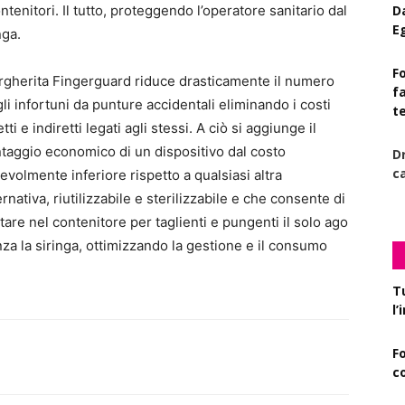
tenitori. Il tutto, proteggendo l’operatore sanitario dal
D
E
nga.
Fo
gherita Fingerguard ri
duce drasticamente il numero
f
li infortuni da punture accidentali eliminando i costi
t
etti e indiretti legati agli stessi. A ciò si aggiunge il
taggio economico di un dispositivo dal costo
D
c
evolmente inferiore rispetto a qualsiasi altra
ernativa, riutilizzabile e sterilizzabile e che consente di
tare nel contenitore per taglienti e pungenti il solo ago
za la siringa, ottimizzando la gestione e il consumo
T
l
F
c