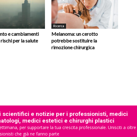
Ricerca
nto e cambiamenti
Melanoma: un cerotto
 rischi per la salute
potrebbe sostituire la
rimozione chirurgica
 scientifici e notizie per i professionisti, medici
tologi, medici estetici e chirurghi plastici
ettimana, per supportare la tua crescita professionale. Unisciti a oltre
sionisti che già ne fanno parte