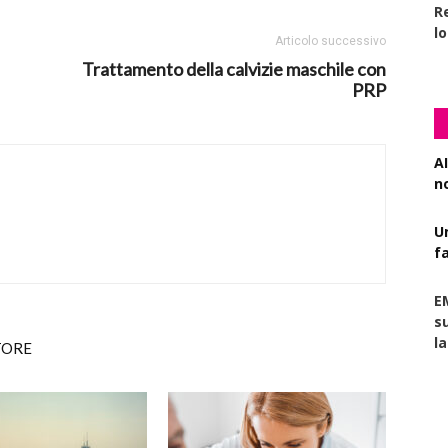
R
l
Articolo successivo
Trattamento della calvizie maschile con
PRP
AI
n
U
f
E
s
l
TORE