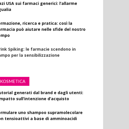
azi USA sui farmaci generici: l’allarme
gualia
rmazione, ricerca e pratica: così la
armacia può aiutare nelle sfide del nostro
empo
rink Spiking: le farmacie scendono in
ampo per la sensibilizzazione
KOSMETICA
utorial generati dal brand e dagli utenti:
’impatto sull’intenzione d’acquisto
ormulare uno shampoo supramolecolare
on tensioattivi a base di amminoacidi