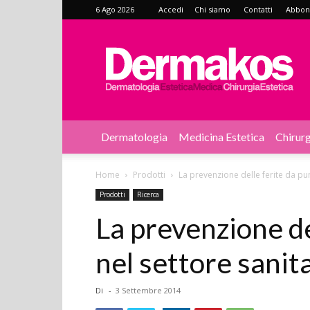
6 Ago 2026
Accedi
Chi siamo
Contatti
Abbonat
Dermakos
Dermatologia
Medicina Estetica
Chirurg
Home
Prodotti
La prevenzione delle ferite da pun
Prodotti
Ricerca
La prevenzione de
nel settore sanit
Di
-
3 Settembre 2014