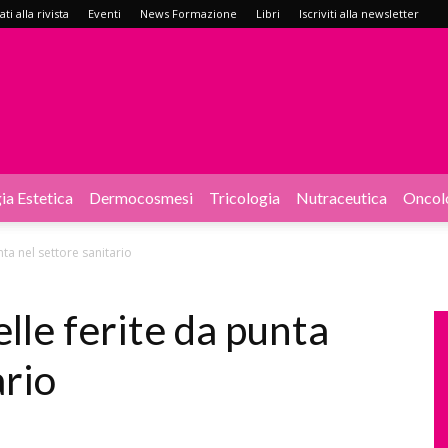
i alla rivista
Eventi
News Formazione
Libri
Iscriviti alla newsletter
ia Estetica
Dermocosmesi
Tricologia
Nutraceutica
Oncol
ta nel settore sanitario
lle ferite da punta
ario