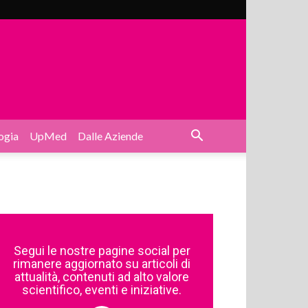
ogia
UpMed
Dalle Aziende
Segui le nostre pagine social per
rimanere aggiornato su articoli di
attualità, contenuti ad alto valore
scientifico, eventi e iniziative.