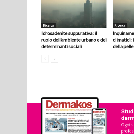
Ricerca
Ricerca
Idrosadenite suppurativa: il
Inquiname
ruolo dell’ambiente urbano e dei
climatici: i
determinanti sociali
della pelle
Studi
derma
Ogni s
profes