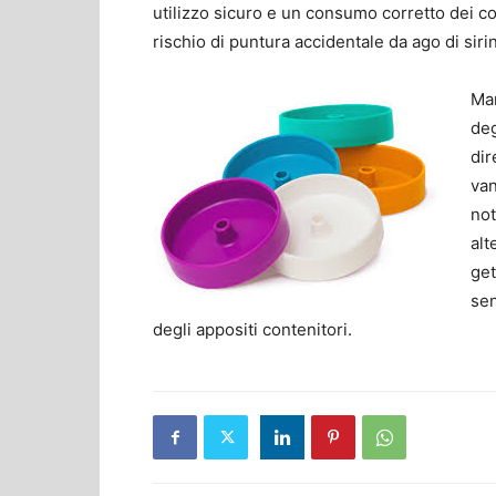
utilizzo sicuro e un consumo corretto dei con
rischio di puntura accidentale da ago di siri
Mar
deg
dir
van
not
alt
get
sen
degli appositi contenitori.