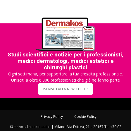
Studi scientifici e notizie per i professionisti,
medici dermatologi, medici estetici e
chirurghi plastici
Ogni settimana, per supportare la tua crescita professionale.
Unisciti a oltre 6.000 professionisti che già ne fanno parte
ISCRIVITI ALLA NEWSLETTER
Privacy Policy
Cookie Policy
© Helyx srl a socio unico | Milano: Via Eritrea, 21 – 20157 Tel +39 02