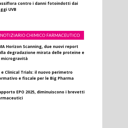
ssiflora contro i danni fotoindotti dai
aggi UVB
NOTIZIARIO CHIMICO FARMACEUTICO
MA Horizon Scanning, due nuovi report
ulla degradazione mirata delle proteine e
a microgravità
 e Clinical Trials: il nuovo perimetro
ormativo e fiscale per le Big Pharma
apporto EPO 2025, diminuiscono i brevetti
armaceutici