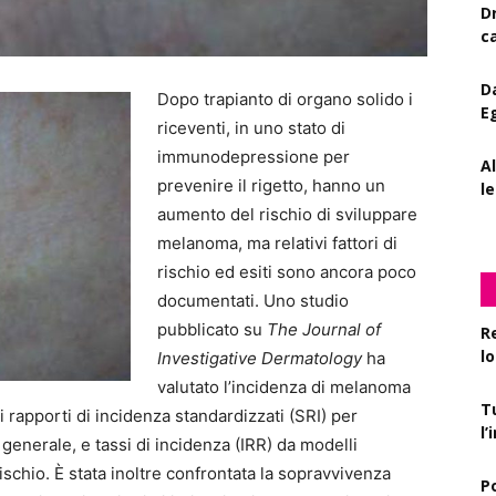
D
c
D
Dopo trapianto di organo solido i
E
riceventi, in uno stato di
immunodepressione per
A
prevenire il rigetto, hanno un
le
aumento del rischio di sviluppare
melanoma, ma relativi fattori di
rischio ed esiti sono ancora poco
documentati. Uno studio
pubblicato su
The Journal of
R
l
Investigative Dermatology
ha
valutato l’incidenza di melanoma
T
 rapporti di incidenza standardizzati (SRI) per
l
generale, e tassi di incidenza (IRR) da modelli
 rischio. È stata inoltre confrontata la sopravvivenza
P