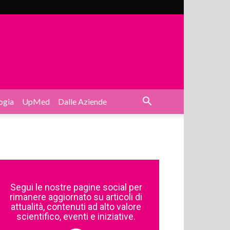
ogia
UpMed
Dalle Aziende
Segui le nostre pagine social per
rimanere aggiornato su articoli di
attualità, contenuti ad alto valore
scientifico, eventi e iniziative.