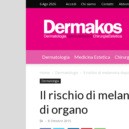
6 Ago 2026
Accedi
Chi siamo
Contatti
Abbonat
Dermakos
Dermatologia
Medicina Estetica
Chirurg
Home
Dermatologia
Il rischio di melanoma dopo
Dermatologia
Il rischio di mel
di organo
Di
-
8 Ottobre 2015