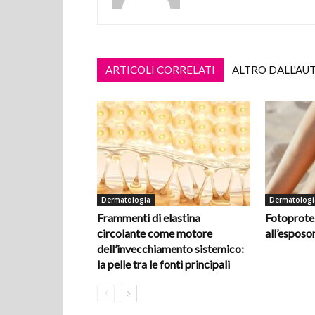
ARTICOLI CORRELATI
ALTRO DALL'AU
Dermatologia
Dermatologi
Frammenti di elastina
Fotoprotez
circolante come motore
all’espos
dell’invecchiamento sistemico:
la pelle tra le fonti principali