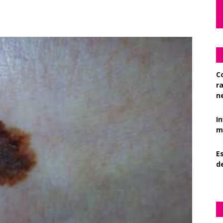
C
r
n
I
mi
Es
d