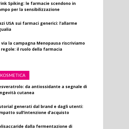
rink Spiking: le farmacie scendono in
ampo per la sensibilizzazione
azi USA sui farmaci generici: l’allarme
gualia
l via la campagna Menopausa riscriviamo
 regole: il ruolo della farmacia
KOSMETICA
esveratrolo: da antiossidante a segnale di
ongevità cutanea
utorial generati dal brand e dagli utenti:
’impatto sull’intenzione d’acquisto
olisaccaride dalla fermentazione di