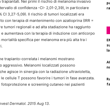
trapiantati. Nei primi il rischio di melanoma invasivo
pa
tervallo di confidenza -CI- 2,01-2,39), in particolare
r
 CI 3,27-5,09). Il rischio di tumori localizzati era
alto con terapia di mantenimento con azatioprina (IRR =
are tumori regionali e ad alta stadiazione ha raggiunto
o e aumentava con la terapia di induzione con anticorpo
a mortalità specifica per melanoma era più alta tra i
E
s
i.
l
e trapianto-correlata i melanomi mostrano
AI
 aggressivo. Melanomi localizzati possono
n
che agisce in sinergia con la radiazione ultravioletta,
le cellule T possono favorire i tumori in fase avanzata.
R
f
 di fotoprotezione e screening cutaneo nei pazienti
Invest Dermatol. 2015 Aug 13.