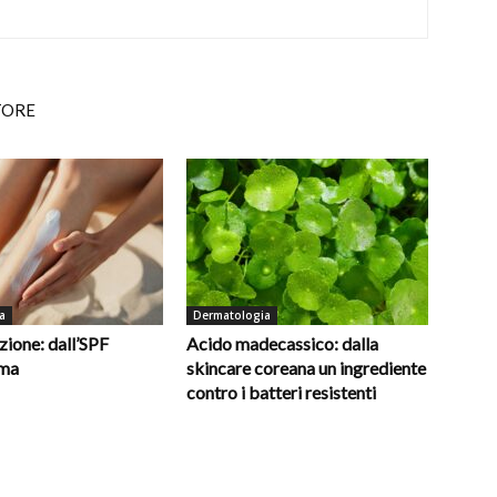
TORE
a
Dermatologia
ione: dall’SPF
Acido madecassico: dalla
oma
skincare coreana un ingrediente
contro i batteri resistenti