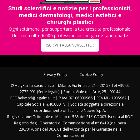
Studi scientifici e notizie per i professionisti,
medici dermatologi, medici estetici e
chirurghi plastici
Ogni settimana, per supportare la tua crescita professionale.
Unisciti a oltre 6.000 professionisti che già ne fanno parte
ISCRIVITI ALLA NEWSLETTER
Privacy Policy
Cookie Policy
© Helyx srl a socio unico | Milano: Via Eritrea, 21 – 20157 Tel +39 02
2772 991 (Sede legale) | Roma: Viale dell'Arte, 25 - 00144
PEC helyx.srl@legalmail.it | P.IVA 07106000966 | REA MI - 1935962 |
Capitale Sociale: €40.000 i.v. | Società soggetta a direzione e
coordinamento di Tecniche Nuove S.p.A.
Registrazione: Tribunale di Milano n. 585 del 21/10/2003. Iscritta al ROC
Registro degli Operatori di Comunicazione al n° 6419 (delibera
236/01/Cons del 30.6.01 dell’Autorità per le Garanzie nelle
Comunicazioni)