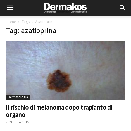
Home
Tags
Azatioprina
Tag: azatioprina
Dermatologia
Il rischio di melanoma dopo trapianto di
organo
8 Ottobre 2015