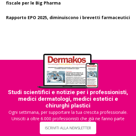
fiscale per le Big Pharma
Rapporto EPO 2025, diminuiscono i brevetti farmaceutici
Studi scientifici e notizie per i professionisti,
medici dermatologi, medici estetici e
chirurghi plastici
Ogni settimana, per supportare la tua crescita professionale.
Unisciti a oltre 6.000 professionisti che già ne fanno parte
ISCRIVITI ALLA NEWSLETTER