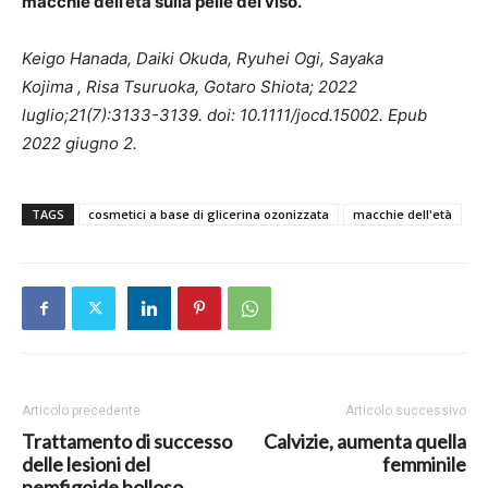
macchie dell’età sulla pelle del viso.
Keigo Hanada, Daiki Okuda, Ryuhei Ogi, Sayaka
Kojima , Risa Tsuruoka, Gotaro Shiota; 2022
luglio;21(7):3133-3139. doi: 10.1111/jocd.15002. Epub
2022 giugno 2.
TAGS
cosmetici a base di glicerina ozonizzata
macchie dell'età
Articolo precedente
Articolo successivo
Trattamento di successo
Calvizie, aumenta quella
delle lesioni del
femminile
pemfigoide bolloso