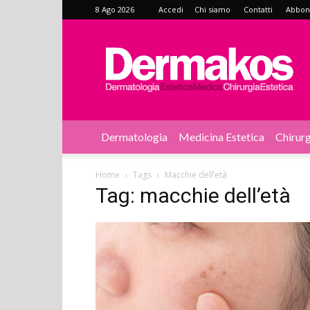
8 Ago 2026
Accedi
Chi siamo
Contatti
Abbonat
Dermakos
Dermatologia
Medicina Estetica
Chirurg
Home
Tags
Macchie dell’età
Tag: macchie dell’età