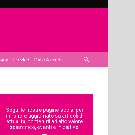
ogia
UpMed
Dalle Aziende
Segui le nostre pagine social per
rimanere aggiornato su articoli di
attualità, contenuti ad alto valore
scientifico, eventi e iniziative.