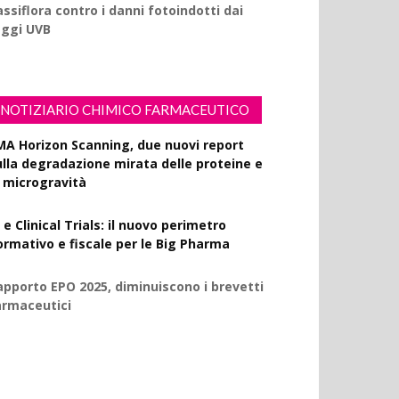
ssiflora contro i danni fotoindotti dai
aggi UVB
NOTIZIARIO CHIMICO FARMACEUTICO
MA Horizon Scanning, due nuovi report
ulla degradazione mirata delle proteine e
a microgravità
 e Clinical Trials: il nuovo perimetro
ormativo e fiscale per le Big Pharma
apporto EPO 2025, diminuiscono i brevetti
armaceutici