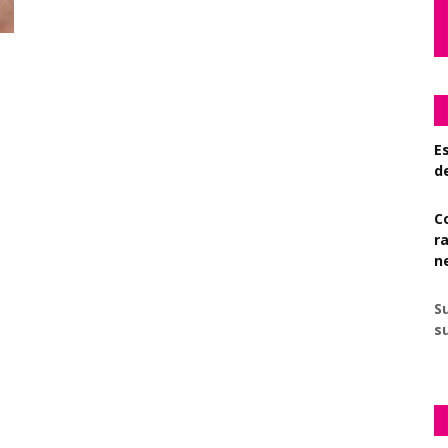
Es
d
C
r
n
S
su