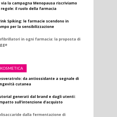
l via la campagna Menopausa riscriviamo
 regole: il ruolo della farmacia
rink Spiking: le farmacie scendono in
ampo per la sensibilizzazione
fibrillatori in ogni farmacia: la proposta di
egge
KOSMETICA
esveratrolo: da antiossidante a segnale di
ongevità cutanea
utorial generati dal brand e dagli utenti:
’impatto sull’intenzione d’acquisto
olisaccaride dalla fermentazione di