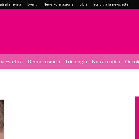
i alla rivista
Eventi
News Formazione
Libri
Iscriviti alla newsletter
ia Estetica
Dermocosmesi
Tricologia
Nutraceutica
Oncol