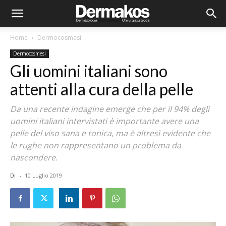
Home
Dermocosmesi
Dermocosmesi
Gli uomini italiani sono
attenti alla cura della pelle
Da una recente indagine emerge che per il 94% degli
uomini italiani intervistati è importante avere una
pelle del viso sana e tonica, ma è altresì evidente che
le rughe non rappresentano un problema da
nascondere.
Di
-
10 Luglio 2019