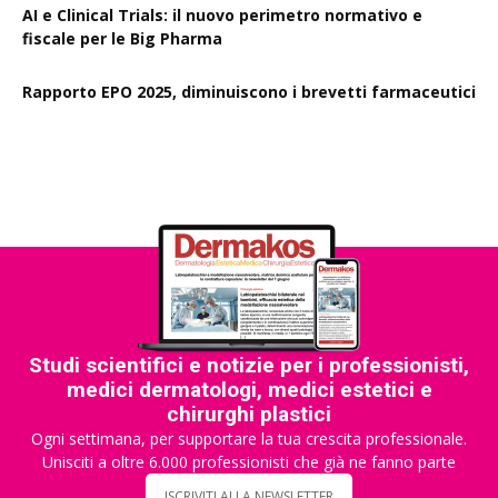
AI e Clinical Trials: il nuovo perimetro normativo e
fiscale per le Big Pharma
Rapporto EPO 2025, diminuiscono i brevetti farmaceutici
Studi scientifici e notizie per i professionisti,
medici dermatologi, medici estetici e
chirurghi plastici
Ogni settimana, per supportare la tua crescita professionale.
Unisciti a oltre 6.000 professionisti che già ne fanno parte
ISCRIVITI ALLA NEWSLETTER