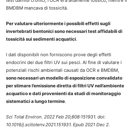
test dafnidi cronici, l’OCR era altamente tossico, mentre il
BMDBM mancava di tossicità.
Per valutare ulteriormente i possibili effetti sugli
invertebrati bentonici sono necessari test affidabili di
tossicità sui sedimenti acquatici
.
I dati disponibili non forniscono prove degli effetti
endocrini dei due filtri UV sui pesci. Al fine di valutare i
potenziali rischi ambientali causati da OCR e BMDBM,
sono necessari un modello di esposizione convalidato
per stimare l’emissione diretta di filtri UV nell’ambiente
acquatico e dati provenienti da studi di monitoraggio
sistematici a lungo termine
.
Sci Total Environ. 2022 Feb 20;808:151931. doi:
10.1016/j.scitotenv.2021.151931. Epub 2021 Dec 2.