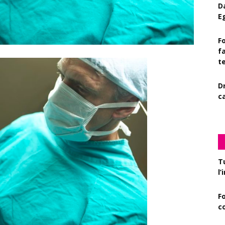
D
E
Fo
f
t
D
c
T
l
F
c