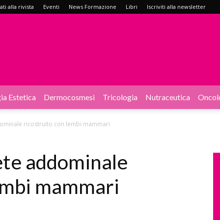
i alla rivista
Eventi
News Formazione
Libri
Iscriviti alla newsletter
ia Estetica
Dermocosmesi
Tricologia
Nutraceutica
Oncol
dominale ricostruito con lembi mammari
rete addominale
lembi mammari