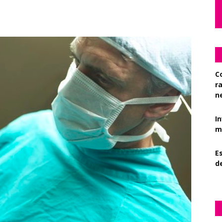
C
r
n
I
mi
Es
d