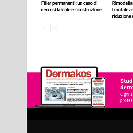
Filler permanenti: un caso di
Rimodellam
necrosi labiale e ricostruzione
frontale a
riduzione 
Studi
derma
Ogni s
profes