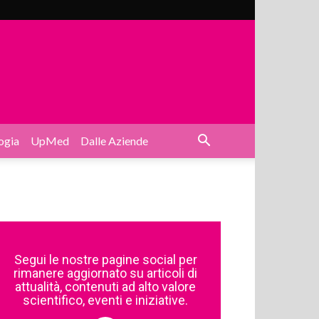
ogia
UpMed
Dalle Aziende
Segui le nostre pagine social per
rimanere aggiornato su articoli di
attualità, contenuti ad alto valore
scientifico, eventi e iniziative.