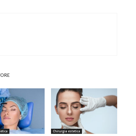
TORE
etica
Chirurgia estetica