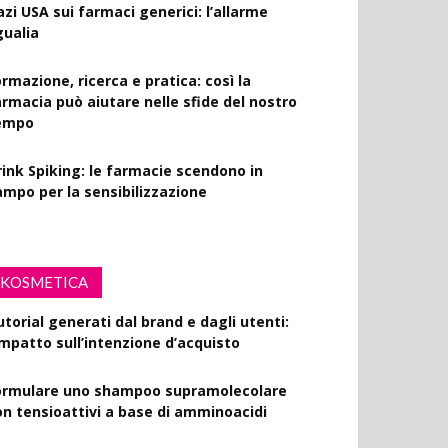
azi USA sui farmaci generici: l’allarme
gualia
rmazione, ricerca e pratica: così la
armacia può aiutare nelle sfide del nostro
empo
rink Spiking: le farmacie scendono in
ampo per la sensibilizzazione
KOSMETICA
utorial generati dal brand e dagli utenti:
’impatto sull’intenzione d’acquisto
ormulare uno shampoo supramolecolare
on tensioattivi a base di amminoacidi