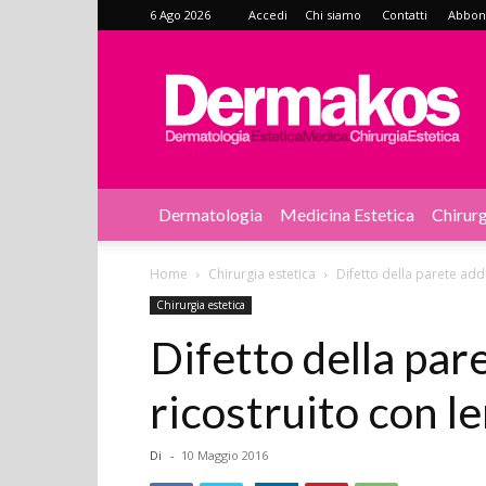
6 Ago 2026
Accedi
Chi siamo
Contatti
Abbonat
Dermakos
Dermatologia
Medicina Estetica
Chirurg
Home
Chirurgia estetica
Difetto della parete ad
Chirurgia estetica
Difetto della pa
ricostruito con 
Di
-
10 Maggio 2016