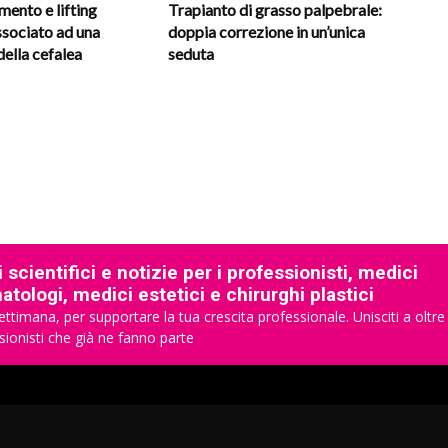
ento e lifting
Trapianto di grasso palpebrale:
ssociato ad una
doppia correzione in un’unica
della cefalea
seduta
 scientifici e notizie per i professionisti, medici
tologi, medici estetici e chirurghi plastici
ettimana, per supportare la tua crescita professionale. Unisciti a oltre
sionisti che già ne fanno parte