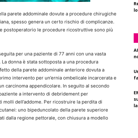
R
l
della parete addominale dovute a procedure chirugiche
iana, spesso genera un certo rischio di complicanze.
ione postoperatorio le procedure ricostruttive sono più
AI
seguita per una paziente di 77 anni con una vasta
n
. La donna è stata sottoposta a una procedura
ifetto della parete addominale anteriore dovuta a
U
f
 primo intervento per un’ernia ombelicale incarcerata e
un carcinoma appendicolare. In seguito al secondo
E
 paziente a intervento di debridement per
s
 molli dell’addome. Per ricostruire la perdita di
l
iocutanei: uno bipeduncolato della parete superiore
ti dalla regione pettorale, con chiusura a modello