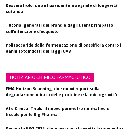
Resveratrolo: da antiossidante a segnale di longevità
cutanea
Tutorial generati dal brand e dagli utenti: l’impatto
sull’intenzione d’acquisto
Polisaccaride dalla fermentazione di passiflora contro i
danni fotoindotti dai raggi UVB
NOTIZIARIO CHIMICO FARMACEUTICO
EMA Horizon Scanning, due nuovi report sulla
degradazione mirata delle proteine e la microgravità
AI e Clinical Trials: il nuovo perimetro normativo e
fiscale per le Big Pharma
Rapporto EPO 2025, diminuiscono i brevetti farmaceutici