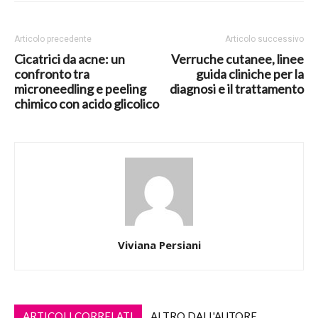
Articolo precedente
Articolo successivo
Cicatrici da acne: un
Verruche cutanee, linee
confronto tra
guida cliniche per la
microneedling e peeling
diagnosi e il trattamento
chimico con acido glicolico
Viviana Persiani
ARTICOLI CORRELATI
ALTRO DALL'AUTORE