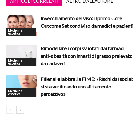
ARTICOLI CORRELATI
ALTRO DALL'AUTORE
Invecchiamento del viso: il primo Core
Outcome Set condiviso da medici e pazienti
Medicina
estetica
Rimodellare i corpi svuotati dai farmaci
anti-obesità con innesti di grasso prelevato
Medicina
da cadaveri
estetica
Filler alle labbra, la FIME: «Rischi dai social:
si sta verificando uno slittamento
Medicina
percettivo»
estetica