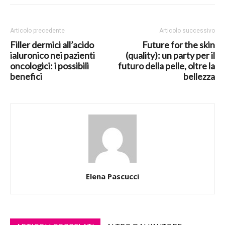
Articolo precedente
Articolo successivo
Filler dermici all’acido
Future for the skin
ialuronico nei pazienti
(quality): un party per il
oncologici: i possibili
futuro della pelle, oltre la
benefici
bellezza
Elena Pascucci