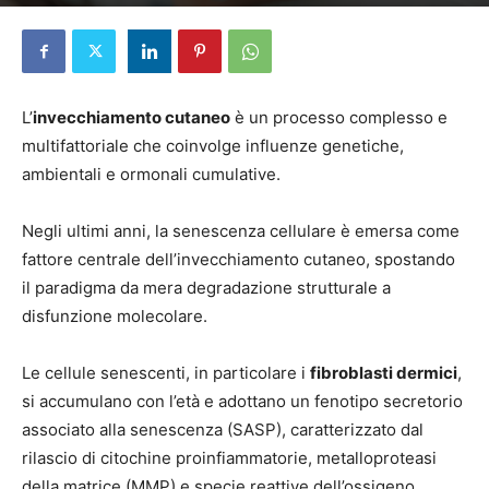
Di
Elena Pascucci
-
18 Settembre 2025
L’
invecchiamento cutaneo
è un processo complesso e
multifattoriale che coinvolge influenze genetiche,
ambientali e ormonali cumulative.
Negli ultimi anni, la senescenza cellulare è emersa come
fattore centrale dell’invecchiamento cutaneo, spostando
il paradigma da mera degradazione strutturale a
disfunzione molecolare.
Le cellule senescenti, in particolare i
fibroblasti dermici
,
si accumulano con l’età e adottano un fenotipo secretorio
associato alla senescenza (SASP), caratterizzato dal
rilascio di citochine proinfiammatorie, metalloproteasi
della matrice (MMP) e specie reattive dell’ossigeno