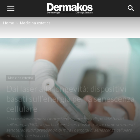
Home
Medicina estetica
Medicina estetica
Dai laser alla longevità: dispositivi
basati sull’energia per la senescenza
cellulare
Una revisione esplora l'ipotesi emergente che i dispositivi basati
sull'energia (EBD), in particolare i laser, possano agire come strumenti
senoterapeutici prendendo di mira i percorsi di senescenza cellulare
nella cute che invecchia