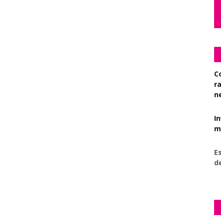
C
r
n
I
mi
Es
d