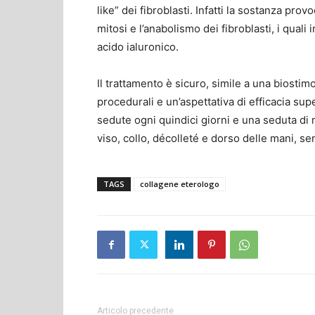
like” dei fibroblasti. Infatti la sostanza pr
mitosi e l’anabolismo dei fibroblasti, i qual
acido ialuronico.
Il trattamento è sicuro, simile a una biostim
procedurali e un’aspettativa di efficacia sup
sedute ogni quindici giorni e una seduta d
viso, collo, décolleté e dorso delle mani, sen
TAGS
collagene eterologo
Articolo precedente