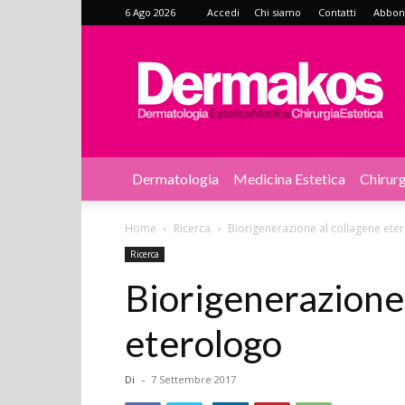
6 Ago 2026
Accedi
Chi siamo
Contatti
Abbonat
Dermakos
Dermatologia
Medicina Estetica
Chirurg
Home
Ricerca
Biorigenerazione al collagene ete
Ricerca
Biorigenerazione 
eterologo
Di
-
7 Settembre 2017