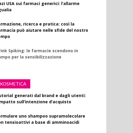
azi USA sui farmaci generici: l’allarme
gualia
rmazione, ricerca e pratica: così la
armacia può aiutare nelle sfide del nostro
empo
rink Spiking: le farmacie scendono in
ampo per la sensibilizzazione
KOSMETICA
utorial generati dal brand e dagli utenti:
’impatto sull’intenzione d’acquisto
ormulare uno shampoo supramolecolare
on tensioattivi a base di amminoacidi