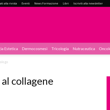
i alla rivista
Eventi
News Formazione
Libri
Iscriviti alla newsletter
ia Estetica
Dermocosmesi
Tricologia
Nutraceutica
Oncol
rologo
al collagene