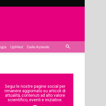
ogia
UpMed
Dalle Aziende
Segui le nostre pagine social per
rimanere aggiornato su articoli di
attualità, contenuti ad alto valore
scientifico, eventi e iniziative.