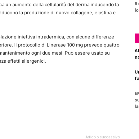
R
ovoca un aumento della cellularità del derma inducendo la
l
i inducono la produzione di nuovo collagene, elastina e
olazione iniettiva intradermica, con alcune differenze
eriore. Il protocollo di Linerase 100 mg prevede quattro
AI
i mantenimento ogni due mesi. Può essere usato su
n
za effetti allergenici.
U
f
E
s
l
Articolo successivo