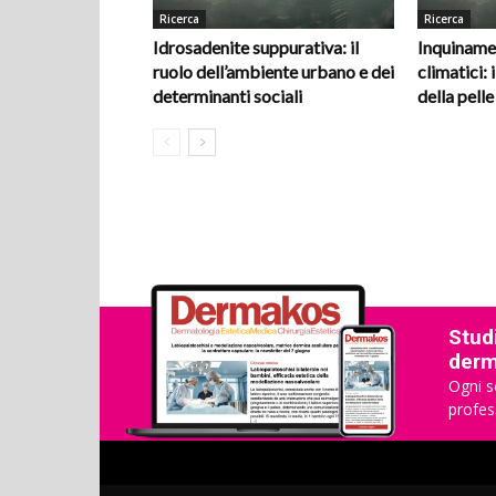
Ricerca
Ricerca
Idrosadenite suppurativa: il
Inquiname
ruolo dell’ambiente urbano e dei
climatici: i
determinanti sociali
della pelle
Studi
derma
Ogni s
profes