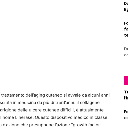
D
E
Fo
f
t
D
c
T
l trattamento dell’aging cutaneo si avvale da alcuni anni
l
iuta in medicina da più di trent’anni: il collagene
rigione delle ulcere cutanee difficili, è attualmente
F
 il nome
Linerase
. Questo dispositivo medico in classe
c
d’azione che presuppone l’azione “growth factor-