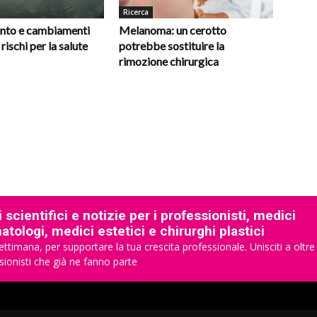
Ricerca
nto e cambiamenti
Melanoma: un cerotto
 rischi per la salute
potrebbe sostituire la
rimozione chirurgica
 scientifici e notizie per i professionisti, medici
tologi, medici estetici e chirurghi plastici
ettimana, per supportare la tua crescita professionale. Unisciti a oltre
sionisti che già ne fanno parte