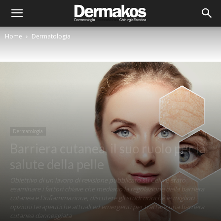
Home
Dermatologia
Dermatologia
Barriera cutanea, il suo ruolo per la
salute della pelle
Obiettivo di un lavoro di revisione pubblicato su Cells è stato
esaminare i fattori chiave che mediano la regolazione della barriera
cutanea e l'infiammazione, discutere gli studi nonché le migliori
opzioni terapeutiche attuali ed emergenti per trattare una barriera
cutanea danneggiata