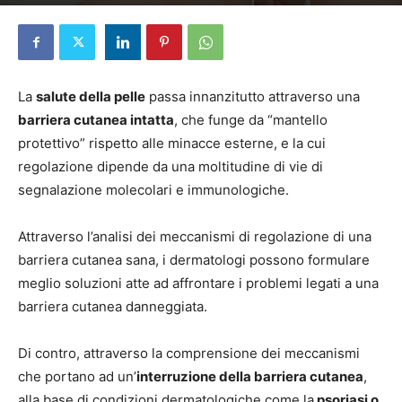
Di
Elena D'Alessandri
-
7 Gennaio 2025
La
salute della pelle
passa innanzitutto attraverso una
barriera cutanea intatta
, che funge da “mantello
protettivo” rispetto alle minacce esterne, e la cui
regolazione dipende da una moltitudine di vie di
segnalazione molecolari e immunologiche.
Attraverso l’analisi dei meccanismi di regolazione di una
barriera cutanea sana, i dermatologi possono formulare
meglio soluzioni atte ad affrontare i problemi legati a una
barriera cutanea danneggiata.
Di contro, attraverso la comprensione dei meccanismi
che portano ad un’
interruzione della barriera cutanea
,
alla base di condizioni dermatologiche come la
psoriasi o