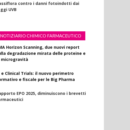
ssiflora contro i danni fotoindotti dai
aggi UVB
NOTIZIARIO CHIMICO FARMACEUTICO
MA Horizon Scanning, due nuovi report
ulla degradazione mirata delle proteine e
a microgravità
 e Clinical Trials: il nuovo perimetro
ormativo e fiscale per le Big Pharma
apporto EPO 2025, diminuiscono i brevetti
armaceutici