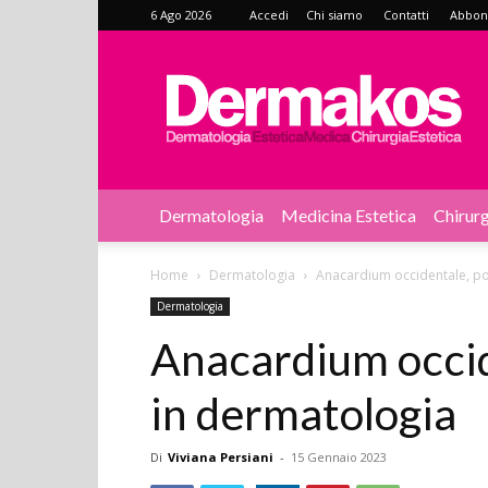
6 Ago 2026
Accedi
Chi siamo
Contatti
Abbonat
Dermakos
Dermatologia
Medicina Estetica
Chirurg
Home
Dermatologia
Anacardium occidentale, pos
Dermatologia
Anacardium occide
in dermatologia
Di
Viviana Persiani
-
15 Gennaio 2023