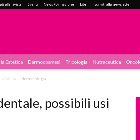
i alla rivista
Eventi
News Formazione
Libri
Iscriviti alla newsletter
ia Estetica
Dermocosmesi
Tricologia
Nutraceutica
Oncol
sibili usi in dermatologia
ntale, possibili usi