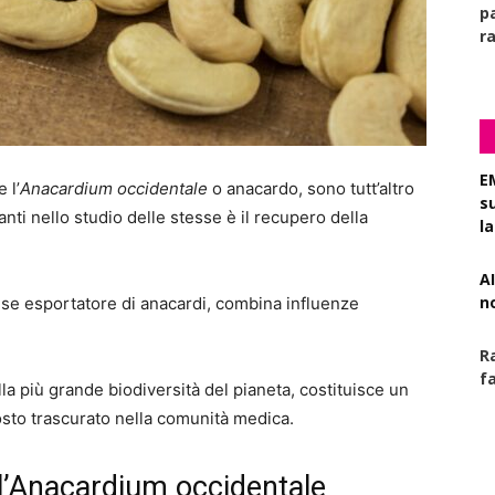
pa
r
E
 l’
Anacardium occidentale
o anacardo, sono tutt’altro
s
nti nello studio delle stesse è il recupero della
l
AI
n
ese esportatore di anacardi, combina influenze
R
f
lla più grande biodiversità del pianeta, costituisce un
sto trascurato nella comunità medica.
ll’Anacardium occidentale