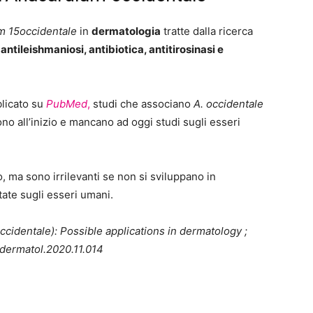
m 15occidentale
in
dermatologia
tratte dalla ricerca
:
antileishmaniosi, antibiotica, antitirosinasi e
blicato su
PubMed
,
studi che associano
A. occidentale
no all’inizio e mancano ad oggi studi sugli esseri
 ma sono irrilevanti se non si sviluppano in
ate sugli esseri umani.
cidentale): Possible applications in dermatology ;
indermatol.2020.11.014