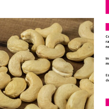
C
r
n
I
mi
Es
d