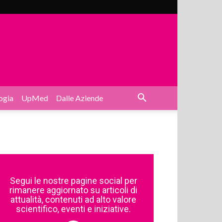
ogia
UpMed
Dalle Aziende
Segui le nostre pagine social per
rimanere aggiornato su articoli di
attualità, contenuti ad alto valore
scientifico, eventi e iniziative.