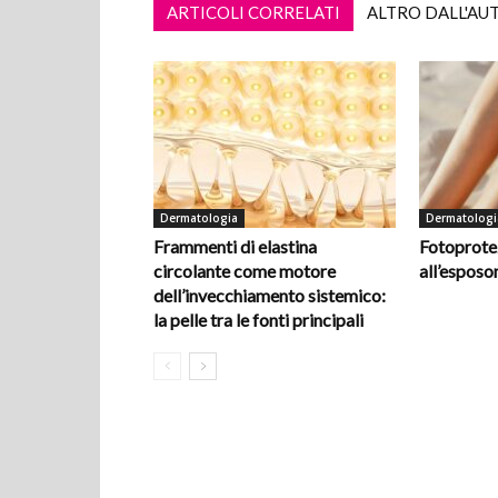
ARTICOLI CORRELATI
ALTRO DALL'AU
Dermatologia
Dermatologi
Frammenti di elastina
Fotoprotez
circolante come motore
all’espos
dell’invecchiamento sistemico:
la pelle tra le fonti principali