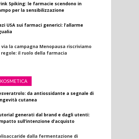
rink Spiking: le farmacie scendono in
ampo per la sensibilizzazione
azi USA sui farmaci generici: l’allarme
gualia
l via la campagna Menopausa riscriviamo
 regole: il ruolo della farmacia
KOSMETICA
esveratrolo: da antiossidante a segnale di
ongevità cutanea
utorial generati dal brand e dagli utenti:
’impatto sull’intenzione d’acquisto
olisaccaride dalla fermentazione di