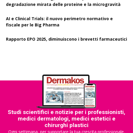
degradazione mirata delle proteine e la microgravità
AI e Clinical Trials: il nuovo perimetro normativo e
fiscale per le Big Pharma
Rapporto EPO 2025, diminuiscono i brevetti farmaceutici
Studi scientifici e notizie per i professionisti,
medici dermatologi, medici estetici e
chirurghi plastici
Ogni settimana, per supportare la tua crescita professionale.