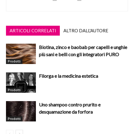
ARTICOLI CORRELATI
ALTRO DALL'AUTORE
Biotina, zinco e baobab per capelli e unghie
più sani e belli con gli integratori PURO
Prodotti
Filorga e la medicina estetica
Prodotti
Uno shampoo contro prurito e
desquamazione da forfora
Prodotti