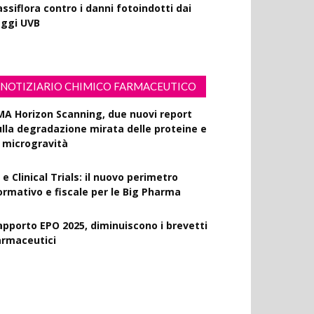
ssiflora contro i danni fotoindotti dai
aggi UVB
NOTIZIARIO CHIMICO FARMACEUTICO
MA Horizon Scanning, due nuovi report
ulla degradazione mirata delle proteine e
a microgravità
 e Clinical Trials: il nuovo perimetro
ormativo e fiscale per le Big Pharma
apporto EPO 2025, diminuiscono i brevetti
armaceutici