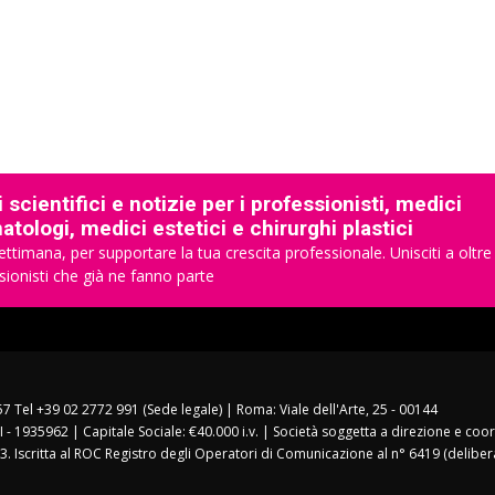
 scientifici e notizie per i professionisti, medici
tologi, medici estetici e chirurghi plastici
ettimana, per supportare la tua crescita professionale. Unisciti a oltre
sionisti che già ne fanno parte
157 Tel +39 02 2772 991 (Sede legale) | Roma: Viale dell'Arte, 25 - 00144
I - 1935962 | Capitale Sociale: €40.000 i.v. | Società soggetta a direzione e co
3. Iscritta al ROC Registro degli Operatori di Comunicazione al n° 6419 (deliber