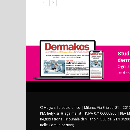
Studi
derma
Ogni s
profes
© Helyx srl a socio unico | Milano: Via Eritrea, 21 – 20
PEC helyx.srl@legalmail.it | P.IVA 07106000966 | REA M
Registrazione: Tribunale di Milano n. 585 del 21/10/200
nelle Comunicazioni)