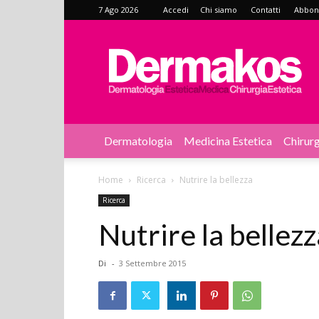
7 Ago 2026
Accedi
Chi siamo
Contatti
Abbonat
Dermakos
Dermatologia
Medicina Estetica
Chirurg
Home
Ricerca
Nutrire la bellezza
Ricerca
Nutrire la bellezz
Di
-
3 Settembre 2015