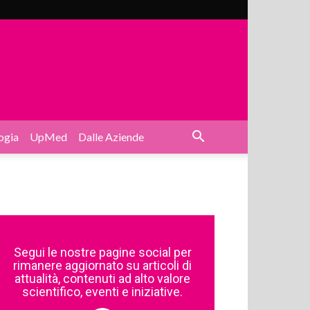
ogia
UpMed
Dalle Aziende
Segui le nostre pagine social per
rimanere aggiornato su articoli di
attualità, contenuti ad alto valore
scientifico, eventi e iniziative.