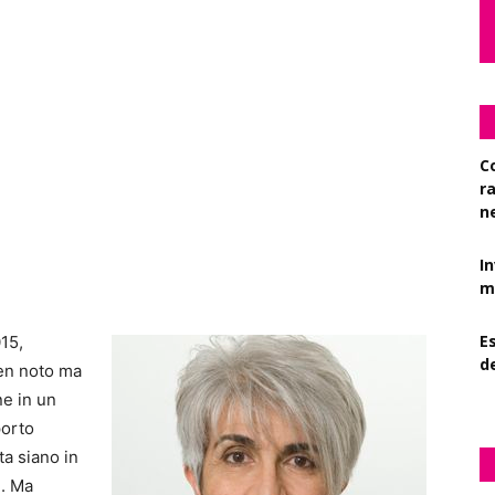
C
r
n
I
mi
Es
15,
d
ben noto ma
ne in un
porto
ta siano in
e. Ma