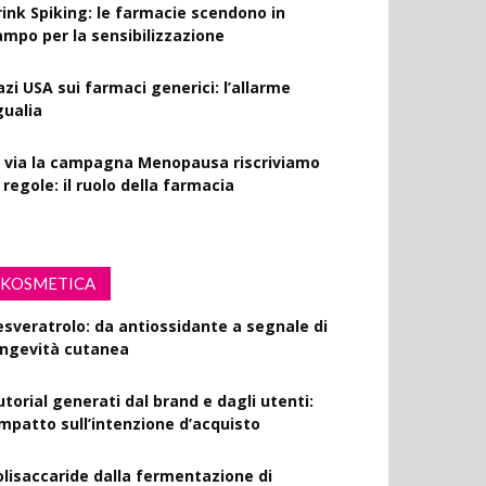
rink Spiking: le farmacie scendono in
ampo per la sensibilizzazione
azi USA sui farmaci generici: l’allarme
gualia
l via la campagna Menopausa riscriviamo
 regole: il ruolo della farmacia
KOSMETICA
esveratrolo: da antiossidante a segnale di
ongevità cutanea
utorial generati dal brand e dagli utenti:
’impatto sull’intenzione d’acquisto
olisaccaride dalla fermentazione di