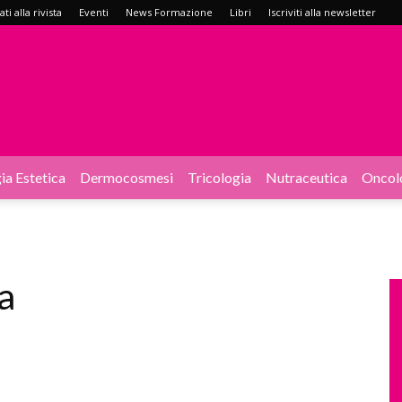
i alla rivista
Eventi
News Formazione
Libri
Iscriviti alla newsletter
ia Estetica
Dermocosmesi
Tricologia
Nutraceutica
Oncol
a