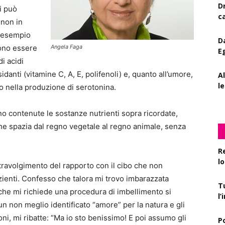
D
i può
c
 non in
d esempio
D
sono essere
Angela Faga
E
i acidi
danti (vitamine C, A, E, polifenoli) e, quanto all’umore,
A
le
ano nella produzione di serotonina.
no contenute le sostanze nutrienti sopra ricordate,
he spazia dal regno vegetale al regno animale, senza
R
l
travolgimento del rapporto con il cibo che non
ienti. Confesso che talora mi trovo imbarazzata
T
 che mi richiede una procedura di imbellimento si
l
n non meglio identificato “amore” per la natura e gli
oni, mi ribatte: “Ma io sto benissimo! E poi assumo gli
P