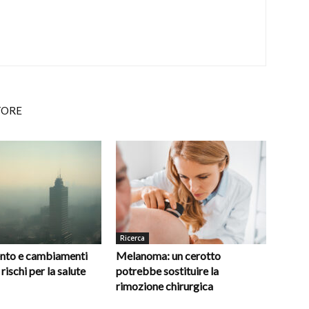
TORE
Ricerca
nto e cambiamenti
Melanoma: un cerotto
 rischi per la salute
potrebbe sostituire la
rimozione chirurgica