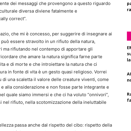
alente dei messaggi che provengono a questo riguardo
pa
r
culturale diversa diviene fatalmente e
lly correct”.
zio, che mi è concesso, per suggerire di insegnare ai
 può essere stravolto in un rifiuto della natura,
E
i ma rifiutando nel contempo di apportare gli
s
 ricordare che amare la natura significa farne parte
l
ta e di morte e che introiettare la natura che ci
a in fonte di vita è un gesto quasi religioso. Vorrei
AI
u di una scaletta il valore delle creature viventi, come
n
o e alla considerazione e non fosse parte integrante e
R
nel quale siamo immersi e che ci ha voluto “onnivori”,
f
si nel rifiuto, nella scotomizzazione della ineluttabile
lezza passa anche dal rispetto del cibo: rispetto della