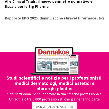
AI e Clinical Trials: il nuovo perimetro normativo e
fiscale per le Big Pharma
Rapporto EPO 2025, diminuiscono i brevetti farmaceutici
Studi scientifici e notizie per i professionisti,
medici dermatologi, medici estetici e
chirurghi plastici
Ogni settimana, per supportare la tua crescita professionale.
Unisciti a oltre 6.000 professionisti che già ne fanno parte
ISCRIVITI ALLA NEWSLETTER