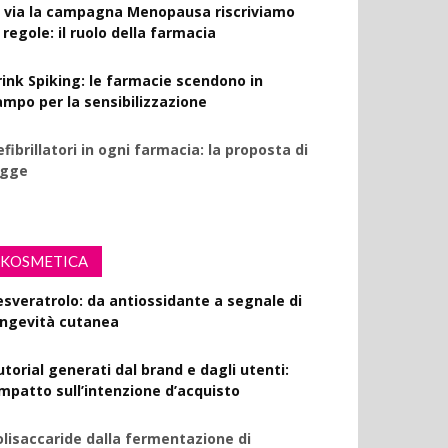
l via la campagna Menopausa riscriviamo
 regole: il ruolo della farmacia
rink Spiking: le farmacie scendono in
ampo per la sensibilizzazione
fibrillatori in ogni farmacia: la proposta di
egge
KOSMETICA
esveratrolo: da antiossidante a segnale di
ongevità cutanea
utorial generati dal brand e dagli utenti:
’impatto sull’intenzione d’acquisto
olisaccaride dalla fermentazione di