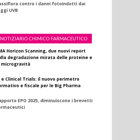
ssiflora contro i danni fotoindotti dai
aggi UVB
NOTIZIARIO CHIMICO FARMACEUTICO
MA Horizon Scanning, due nuovi report
ulla degradazione mirata delle proteine e
a microgravità
 e Clinical Trials: il nuovo perimetro
ormativo e fiscale per le Big Pharma
apporto EPO 2025, diminuiscono i brevetti
armaceutici