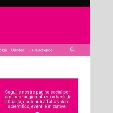
ogia
UpMed
Dalle Aziende
Segui le nostre pagine social per
rimanere aggiornato su articoli di
attualità, contenuti ad alto valore
scientifico, eventi e iniziative.