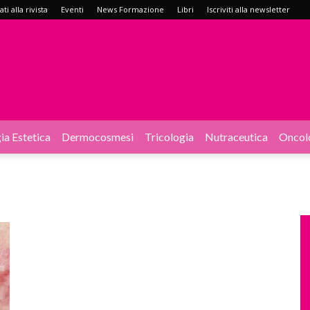
i alla rivista
Eventi
News Formazione
Libri
Iscriviti alla newsletter
ia Estetica
Dermocosmesi
Tricologia
Nutraceutica
Oncol