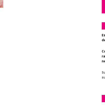
Es
d
C
r
n
S
su