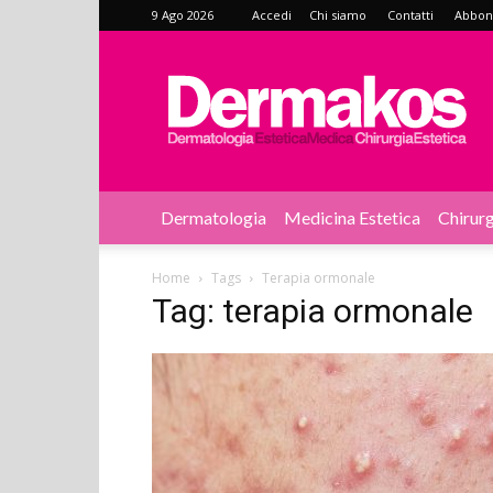
9 Ago 2026
Accedi
Chi siamo
Contatti
Abbonat
Dermakos
Dermatologia
Medicina Estetica
Chirurg
Home
Tags
Terapia ormonale
Tag: terapia ormonale