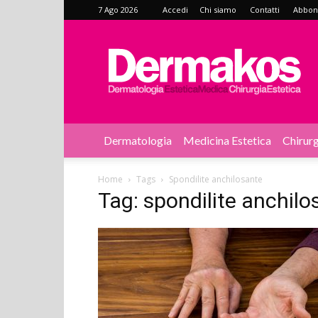
7 Ago 2026
Accedi
Chi siamo
Contatti
Abbonat
Dermakos
Dermatologia
Medicina Estetica
Chirurg
Home
Tags
Spondilite anchilosante
Tag: spondilite anchilo