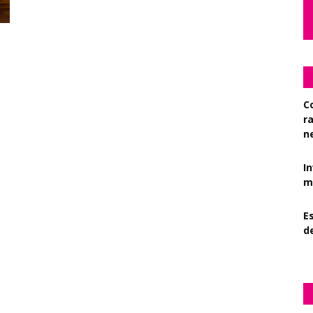
C
r
n
I
mi
Es
d