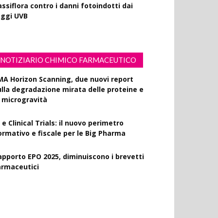
ssiflora contro i danni fotoindotti dai
aggi UVB
NOTIZIARIO CHIMICO FARMACEUTICO
MA Horizon Scanning, due nuovi report
ulla degradazione mirata delle proteine e
a microgravità
 e Clinical Trials: il nuovo perimetro
ormativo e fiscale per le Big Pharma
apporto EPO 2025, diminuiscono i brevetti
armaceutici