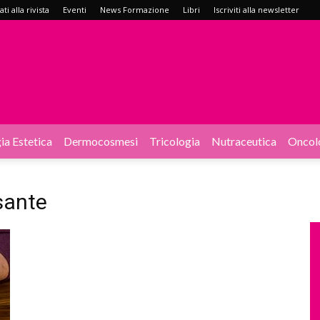
i alla rivista
Eventi
News Formazione
Libri
Iscriviti alla newsletter
ia Estetica
Dermocosmesi
Tricologia
Nutraceutica
Oncol
sante