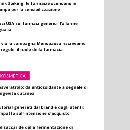
rink Spiking: le farmacie scendono in
ampo per la sensibilizzazione
azi USA sui farmaci generici: l’allarme
gualia
l via la campagna Menopausa riscriviamo
 regole: il ruolo della farmacia
KOSMETICA
esveratrolo: da antiossidante a segnale di
ongevità cutanea
utorial generati dal brand e dagli utenti:
’impatto sull’intenzione d’acquisto
olisaccaride dalla fermentazione di