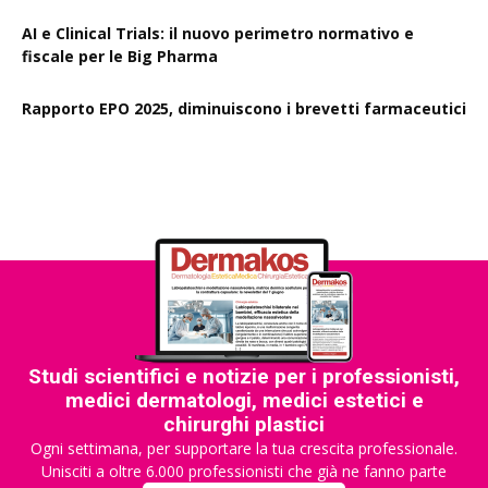
AI e Clinical Trials: il nuovo perimetro normativo e
fiscale per le Big Pharma
Rapporto EPO 2025, diminuiscono i brevetti farmaceutici
Studi scientifici e notizie per i professionisti,
medici dermatologi, medici estetici e
chirurghi plastici
Ogni settimana, per supportare la tua crescita professionale.
Unisciti a oltre 6.000 professionisti che già ne fanno parte