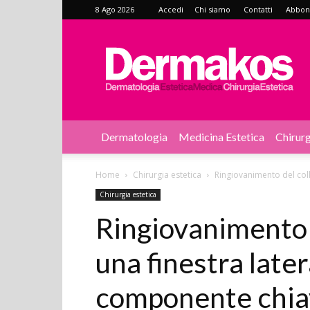
8 Ago 2026
Accedi
Chi siamo
Contatti
Abbonat
Dermakos
Dermatologia
Medicina Estetica
Chirurg
Home
Chirurgia estetica
Ringiovanimento del coll
Chirurgia estetica
Ringiovanimento 
una finestra later
componente chiav