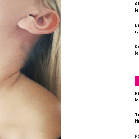
A
le
D
c
De
l
R
l
T
l
P