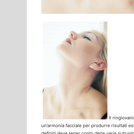
Il ringiova
un’armonia facciale per produrre risultati este
definiti deve tener conto delle varie subunità