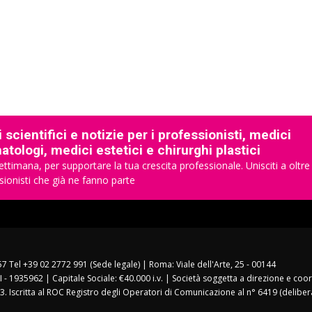
 scientifici e notizie per i professionisti, medici
tologi, medici estetici e chirurghi plastici
ettimana, per supportare la tua crescita professionale. Unisciti a oltre
sionisti che già ne fanno parte
157 Tel +39 02 2772 991 (Sede legale) | Roma: Viale dell'Arte, 25 - 00144
I - 1935962 | Capitale Sociale: €40.000 i.v. | Società soggetta a direzione e co
3. Iscritta al ROC Registro degli Operatori di Comunicazione al n° 6419 (deliber