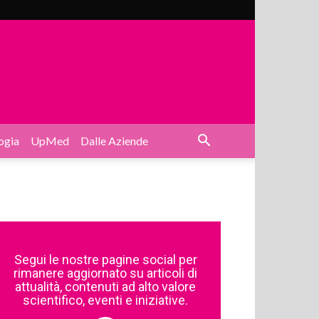
ogia
UpMed
Dalle Aziende
Segui le nostre pagine social per
rimanere aggiornato su articoli di
attualità, contenuti ad alto valore
scientifico, eventi e iniziative.