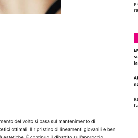
pa
r
E
s
l
AI
n
R
f
nimento del volto si basa sul mantenimento di
tici ottimali. Il ripristino di lineamenti giovanili e ben
 estetiche. È continuo il dibattito sull’approccio