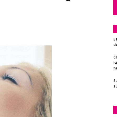
Es
d
C
r
n
S
su