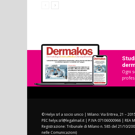
Studi
derma
Ogni s
profes
© Helyx srl a socio unico | Milano: Via Eritrea, 21 – 20
PEC helyx.srl@legalmail.it | P.IVA 07106000966 | REA M
Registrazione: Tribunale di Milano n. 585 del 21/10/200
nelle Comunicazioni)