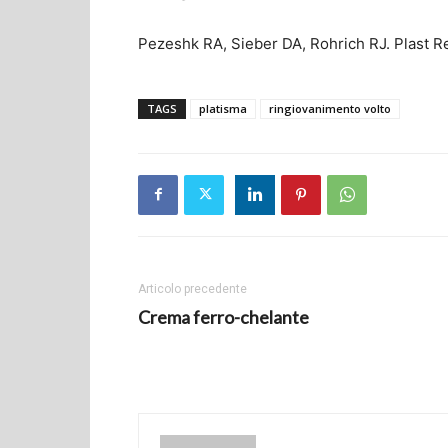
Pezeshk RA, Sieber DA, Rohrich RJ. Plast R
TAGS
platisma
ringiovanimento volto
Articolo precedente
Crema ferro-chelante