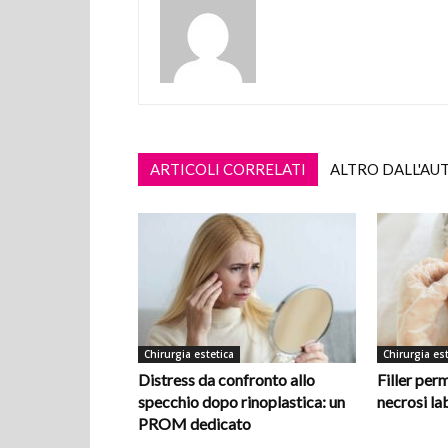
ARTICOLI CORRELATI
ALTRO DALL'AU
Chirurgia estetica
Chirurgia est
Distress da confronto allo
Filler per
specchio dopo rinoplastica: un
necrosi la
PROM dedicato