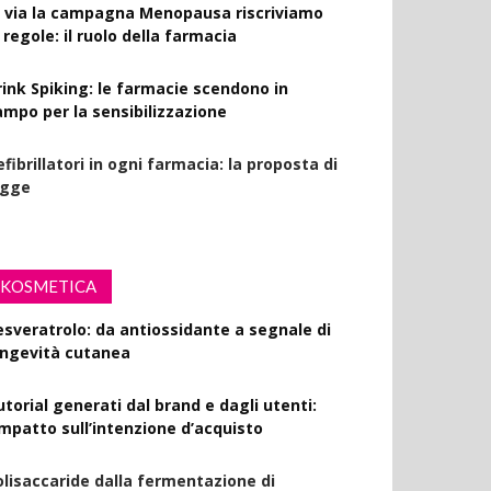
l via la campagna Menopausa riscriviamo
 regole: il ruolo della farmacia
rink Spiking: le farmacie scendono in
ampo per la sensibilizzazione
fibrillatori in ogni farmacia: la proposta di
egge
KOSMETICA
esveratrolo: da antiossidante a segnale di
ongevità cutanea
utorial generati dal brand e dagli utenti:
’impatto sull’intenzione d’acquisto
olisaccaride dalla fermentazione di