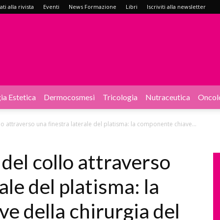
i alla rivista
Eventi
News Formazione
Libri
Iscriviti alla newsletter
ia Estetica
Dermocosmesi
Tricologia
Nutraceutica
Oncol
o attraverso una finestra laterale del platisma: la componente chiave...
del collo attraverso
ale del platisma: la
e della chirurgia del