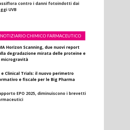
ssiflora contro i danni fotoindotti dai
aggi UVB
NOTIZIARIO CHIMICO FARMACEUTICO
MA Horizon Scanning, due nuovi report
ulla degradazione mirata delle proteine e
a microgravità
 e Clinical Trials: il nuovo perimetro
ormativo e fiscale per le Big Pharma
apporto EPO 2025, diminuiscono i brevetti
armaceutici