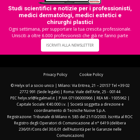
Studi scientifici e notizie per i professionisti,
medici dermatologi, medici estetici e
chirurghi plastici
Ogni settimana, per supportare la tua crescita professionale.
Unisciti a oltre 6.000 professionisti che già ne fanno parte
ISCRIVITI ALLA NEWSLETTER
Privacy Policy
Cookie Policy
© Helyx srl a socio unico | Milano: Via Eritrea, 21 – 20157 Tel +39 02
2772 991 (Sede legale) | Roma: Viale dell'Arte, 25 - 00144
PEC helyx.srl@legalmail.it | P.IVA 07106000966 | REA MI - 1935962 |
Capitale Sociale: €40.000 i.v. | Società soggetta a direzione e
coordinamento di Tecniche Nuove S.p.A.
Registrazione: Tribunale di Milano n. 585 del 21/10/2003. Iscritta al ROC
Registro degli Operatori di Comunicazione al n° 6419 (delibera
236/01/Cons del 30.6.01 dell’Autorità per le Garanzie nelle
Comunicazioni)