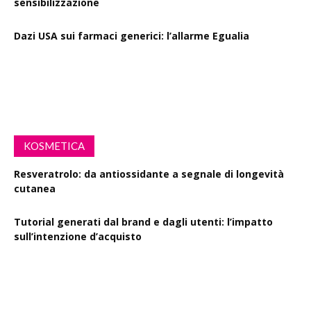
sensibilizzazione
Dazi USA sui farmaci generici: l’allarme Egualia
Al via la campagna Menopausa riscriviamo le regole: il
ruolo della farmacia
KOSMETICA
Resveratrolo: da antiossidante a segnale di longevità
cutanea
Tutorial generati dal brand e dagli utenti: l’impatto
sull’intenzione d’acquisto
Polisaccaride dalla fermentazione di passiflora contro i
danni fotoindotti dai raggi UVB