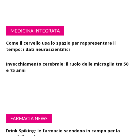
MEDICINA INTEGRATA
Come il cervello usa lo spazio per rappresentare il
tempo: i dati neuroscientifici
Invecchiamento cerebrale: il ruolo delle microglia tra 50
e 75 anni
Esercizio fisico intenso: benefici su diabete, demenza e
rischio cardiovascolare
FARMACIA NEWS
Drink Spiking: le farmacie scendono in campo per la