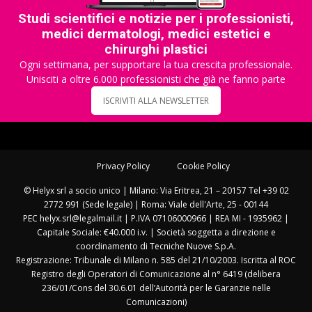
Studi scientifici e notizie per i professionisti,
medici dermatologi, medici estetici e
chirurghi plastici
Ogni settimana, per supportare la tua crescita professionale.
Unisciti a oltre 6.000 professionisti che già ne fanno parte
ISCRIVITI ALLA NEWSLETTER
Privacy Policy
Cookie Policy
© Helyx srl a socio unico | Milano: Via Eritrea, 21 – 20157 Tel +39 02
2772 991 (Sede legale) | Roma: Viale dell'Arte, 25 - 00144
PEC helyx.srl@legalmail.it | P.IVA 07106000966 | REA MI - 1935962 |
Capitale Sociale: €40.000 i.v. | Società soggetta a direzione e
coordinamento di Tecniche Nuove S.p.A.
Registrazione: Tribunale di Milano n. 585 del 21/10/2003. Iscritta al ROC
Registro degli Operatori di Comunicazione al n° 6419 (delibera
236/01/Cons del 30.6.01 dell’Autorità per le Garanzie nelle
Comunicazioni)