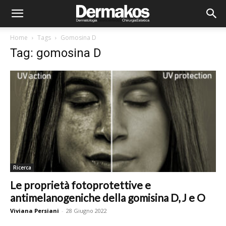
Home
Tags
Gomosina D
Tag: gomosina D
Ricerca
Le proprietà fotoprotettive e
antimelanogeniche della gomisina D, J e O
Viviana Persiani
-
28 Giugno 2022