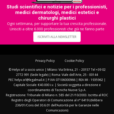
Studi scientifici e notizie per i professionisti,
medici dermatologi, medici estetici e
chirurghi plastici
Ogni settimana, per supportare la tua crescita professionale.
Unisciti a oltre 6.000 professionisti che già ne fanno parte
ISCRIVITI ALLA NEWSLETTER
Privacy Policy
Cookie Policy
© Helyx srl a socio unico | Milano: Via Eritrea, 21 – 20157 Tel +39 02
2772 991 (Sede legale) | Roma: Viale dell'Arte, 25 - 00144
PEC helyx.srl@legalmail.it | P.IVA 07106000966 | REA MI - 1935962 |
Capitale Sociale: €40.000 i.v. | Società soggetta a direzione e
coordinamento di Tecniche Nuove S.p.A.
Registrazione: Tribunale di Milano n. 585 del 21/10/2003. Iscritta al ROC
Registro degli Operatori di Comunicazione al n° 6419 (delibera
236/01/Cons del 30.6.01 dell’Autorità per le Garanzie nelle
Comunicazioni)