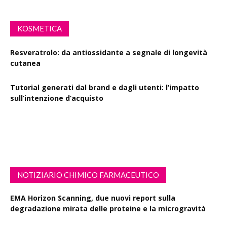
KOSMETICA
Resveratrolo: da antiossidante a segnale di longevità
cutanea
Tutorial generati dal brand e dagli utenti: l’impatto
sull’intenzione d’acquisto
Polisaccaride dalla fermentazione di passiflora contro i
danni fotoindotti dai raggi UVB
NOTIZIARIO CHIMICO FARMACEUTICO
EMA Horizon Scanning, due nuovi report sulla
degradazione mirata delle proteine e la microgravità