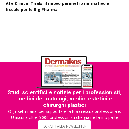
AI e Clinical Trials: il nuovo perimetro normativo e
fiscale per le Big Pharma
Rapporto EPO 2025, diminuiscono i brevetti farmaceutici
Studi scientifici e notizie per i professionisti,
medici dermatologi, medici estetici e
chirurghi plastici
Ogni settimana, per supportare la tua crescita professionale.
Unisciti a oltre 6.000 professionisti che già ne fanno parte
ISCRIVITI ALLA NEWSLETTER