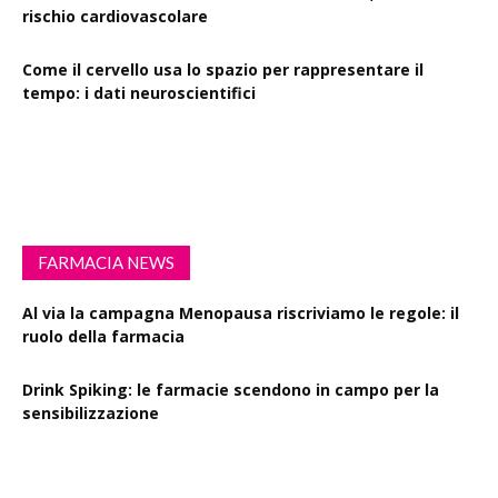
rischio cardiovascolare
Come il cervello usa lo spazio per rappresentare il
tempo: i dati neuroscientifici
Succinato e digiuno intermittente: vantaggi su obesità
e disturbi cerebrali
FARMACIA NEWS
Al via la campagna Menopausa riscriviamo le regole: il
ruolo della farmacia
Drink Spiking: le farmacie scendono in campo per la
sensibilizzazione
Defibrillatori in ogni farmacia: la proposta di legge