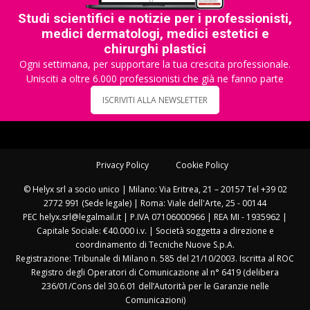
Studi scientifici e notizie per i professionisti,
medici dermatologi, medici estetici e
chirurghi plastici
Ogni settimana, per supportare la tua crescita professionale.
Unisciti a oltre 6.000 professionisti che già ne fanno parte
ISCRIVITI ALLA NEWSLETTER
Privacy Policy
Cookie Policy
© Helyx srl a socio unico | Milano: Via Eritrea, 21 – 20157 Tel +39 02
2772 991 (Sede legale) | Roma: Viale dell'Arte, 25 - 00144
PEC helyx.srl@legalmail.it | P.IVA 07106000966 | REA MI - 1935962 |
Capitale Sociale: €40.000 i.v. | Società soggetta a direzione e
coordinamento di Tecniche Nuove S.p.A.
Registrazione: Tribunale di Milano n. 585 del 21/10/2003. Iscritta al ROC
Registro degli Operatori di Comunicazione al n° 6419 (delibera
236/01/Cons del 30.6.01 dell’Autorità per le Garanzie nelle
Comunicazioni)