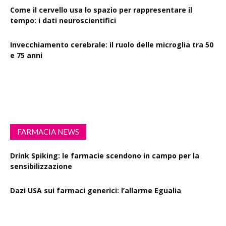
Come il cervello usa lo spazio per rappresentare il
tempo: i dati neuroscientifici
Invecchiamento cerebrale: il ruolo delle microglia tra 50
e 75 anni
Esercizio fisico intenso: benefici su diabete, demenza e
rischio cardiovascolare
FARMACIA NEWS
Drink Spiking: le farmacie scendono in campo per la
sensibilizzazione
Dazi USA sui farmaci generici: l’allarme Egualia
Al via la campagna Menopausa riscriviamo le regole: il
ruolo della farmacia