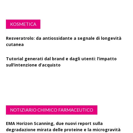
KOSMETICA
Resveratrolo: da antiossidante a segnale di longevità
cutanea
Tutorial generati dal brand e dagli utenti: l’impatto
sull’intenzione d’acquisto
Polisaccaride dalla fermentazione di passiflora contro i
danni fotoindotti dai raggi UVB
NOTIZIARIO CHIMICO FARMACEUTICO
EMA Horizon Scanning, due nuovi report sulla
degradazione mirata delle proteine e la microgravità