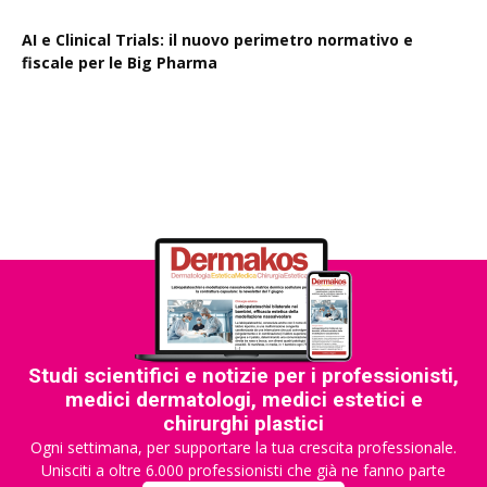
AI e Clinical Trials: il nuovo perimetro normativo e
fiscale per le Big Pharma
Rapporto EPO 2025, diminuiscono i brevetti farmaceutici
Studi scientifici e notizie per i professionisti,
medici dermatologi, medici estetici e
chirurghi plastici
Ogni settimana, per supportare la tua crescita professionale.
Unisciti a oltre 6.000 professionisti che già ne fanno parte