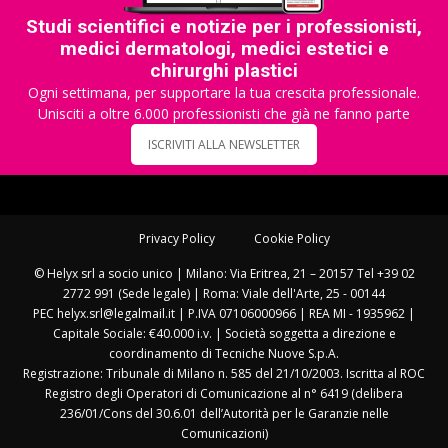
Studi scientifici e notizie per i professionisti,
medici dermatologi, medici estetici e
chirurghi plastici
Ogni settimana, per supportare la tua crescita professionale.
Unisciti a oltre 6.000 professionisti che già ne fanno parte
ISCRIVITI ALLA NEWSLETTER
Privacy Policy
Cookie Policy
© Helyx srl a socio unico | Milano: Via Eritrea, 21 – 20157 Tel +39 02
2772 991 (Sede legale) | Roma: Viale dell'Arte, 25 - 00144
PEC helyx.srl@legalmail.it | P.IVA 07106000966 | REA MI - 1935962 |
Capitale Sociale: €40.000 i.v. | Società soggetta a direzione e
coordinamento di Tecniche Nuove S.p.A.
Registrazione: Tribunale di Milano n. 585 del 21/10/2003. Iscritta al ROC
Registro degli Operatori di Comunicazione al n° 6419 (delibera
236/01/Cons del 30.6.01 dell’Autorità per le Garanzie nelle
Comunicazioni)