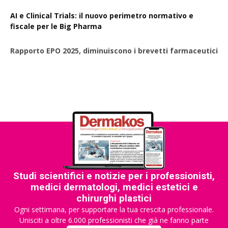
AI e Clinical Trials: il nuovo perimetro normativo e
fiscale per le Big Pharma
Rapporto EPO 2025, diminuiscono i brevetti farmaceutici
Studi scientifici e notizie per i professionisti,
medici dermatologi, medici estetici e
chirurghi plastici
Ogni settimana, per supportare la tua crescita professionale.
Unisciti a oltre 6.000 professionisti che già ne fanno parte