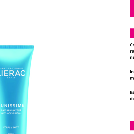
C
r
n
I
mi
Es
d