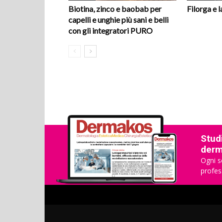
Biotina, zinco e baobab per
Filorga e 
capelli e unghie più sani e belli
con gli integratori PURO
Studi
derma
Ogni s
profes