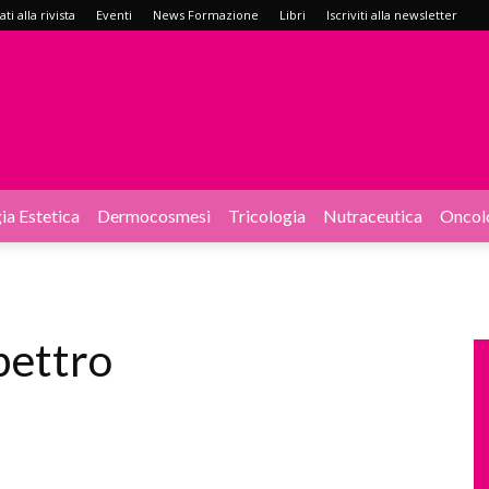
i alla rivista
Eventi
News Formazione
Libri
Iscriviti alla newsletter
ia Estetica
Dermocosmesi
Tricologia
Nutraceutica
Oncol
pettro