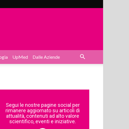
ogia
UpMed
Dalle Aziende
Segui le nostre pagine social per
rimanere aggiornato su articoli di
attualità, contenuti ad alto valore
scientifico, eventi e iniziative.