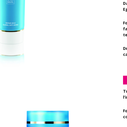
D
E
Fo
f
t
D
c
T
l
F
c