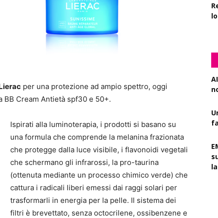
R
l
AI
Lierac
per una protezione ad ampio spettro, oggi
n
 la BB Cream Antietà spf30 e 50+.
U
f
Ispirati alla luminoterapia, i prodotti si basano su
una formula che comprende la melanina frazionata
E
che protegge dalla luce visibile, i flavonoidi vegetali
s
che schermano gli infrarossi, la pro-taurina
l
(ottenuta mediante un processo chimico verde) che
cattura i radicali liberi emessi dai raggi solari per
trasformarli in energia per la pelle. Il sistema dei
filtri è brevettato, senza octocrilene, ossibenzene e