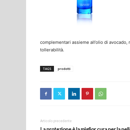
complementari assieme all’olio di avocado, 
tollerabilità.
TAGS
prodotti
Articolo precedente
La protezione è la miglior cura per la pel