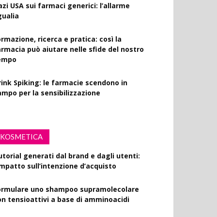
azi USA sui farmaci generici: l’allarme
gualia
rmazione, ricerca e pratica: così la
armacia può aiutare nelle sfide del nostro
empo
rink Spiking: le farmacie scendono in
ampo per la sensibilizzazione
KOSMETICA
utorial generati dal brand e dagli utenti:
’impatto sull’intenzione d’acquisto
ormulare uno shampoo supramolecolare
on tensioattivi a base di amminoacidi