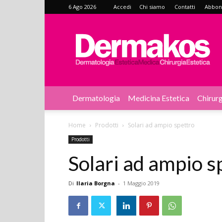
6 Ago 2026
Accedi
Chi siamo
Contatti
Abbonat
Dermakos
Dermatologia
Medicina Estetica
Chirurg
Home
Prodotti
Solari ad ampio spettro
Prodotti
Solari ad ampio s
Di
Ilaria Borgna
-
1 Maggio 2019