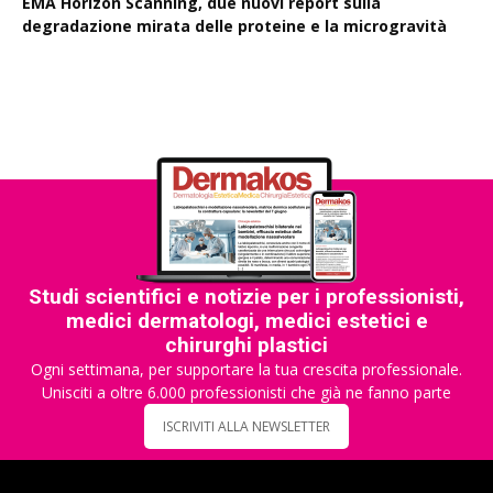
EMA Horizon Scanning, due nuovi report sulla
degradazione mirata delle proteine e la microgravità
Studi scientifici e notizie per i professionisti,
medici dermatologi, medici estetici e
chirurghi plastici
Ogni settimana, per supportare la tua crescita professionale.
Unisciti a oltre 6.000 professionisti che già ne fanno parte
ISCRIVITI ALLA NEWSLETTER