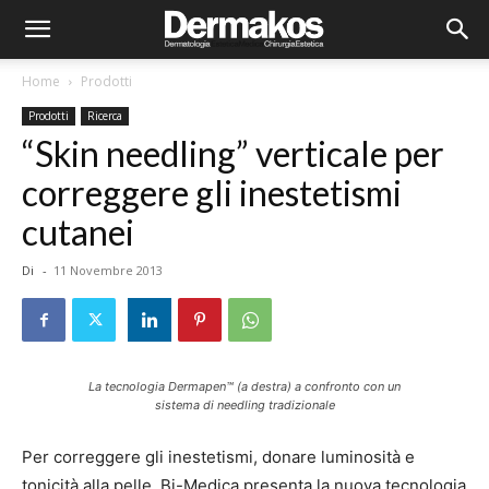
Home
Prodotti
Prodotti
Ricerca
“Skin needling” verticale per
correggere gli inestetismi
cutanei
Di
-
11 Novembre 2013
La tecnologia Dermapen™ (a destra) a confronto con un
sistema di needling tradizionale
Per correggere gli inestetismi, donare luminosità e
tonicità alla pelle, Bi-Medica presenta la nuova tecnologia