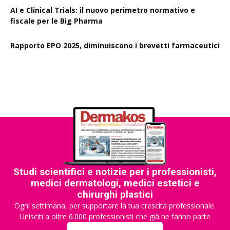
AI e Clinical Trials: il nuovo perimetro normativo e
fiscale per le Big Pharma
Rapporto EPO 2025, diminuiscono i brevetti farmaceutici
Studi scientifici e notizie per i professionisti,
medici dermatologi, medici estetici e
chirurghi plastici
Ogni settimana, per supportare la tua crescita professionale.
Unisciti a oltre 6.000 professionisti che già ne fanno parte