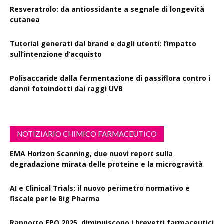
Resveratrolo: da antiossidante a segnale di longevità
cutanea
Tutorial generati dal brand e dagli utenti: l’impatto
sull’intenzione d’acquisto
Polisaccaride dalla fermentazione di passiflora contro i
danni fotoindotti dai raggi UVB
NOTIZIARIO CHIMICO FARMACEUTICO
EMA Horizon Scanning, due nuovi report sulla
degradazione mirata delle proteine e la microgravità
AI e Clinical Trials: il nuovo perimetro normativo e
fiscale per le Big Pharma
Rapporto EPO 2025, diminuiscono i brevetti farmaceutici