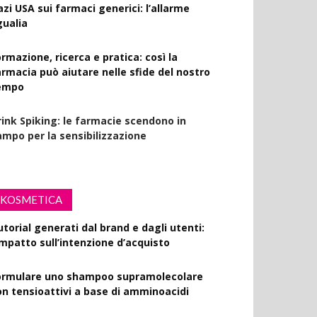
azi USA sui farmaci generici: l’allarme
gualia
rmazione, ricerca e pratica: così la
armacia può aiutare nelle sfide del nostro
empo
rink Spiking: le farmacie scendono in
ampo per la sensibilizzazione
KOSMETICA
utorial generati dal brand e dagli utenti:
’impatto sull’intenzione d’acquisto
ormulare uno shampoo supramolecolare
on tensioattivi a base di amminoacidi