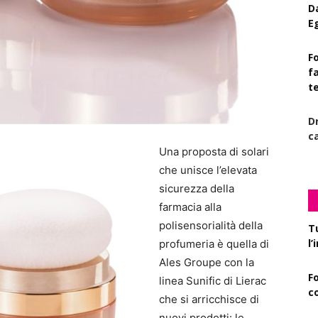
D
E
Fo
f
t
D
c
Una proposta di solari
che unisce l’elevata
sicurezza della
farmacia alla
polisensorialità della
T
l
profumeria è quella di
Ales Groupe con la
F
linea Sunific di Lierac
c
che si arricchisce di
nuovi prodotti: le