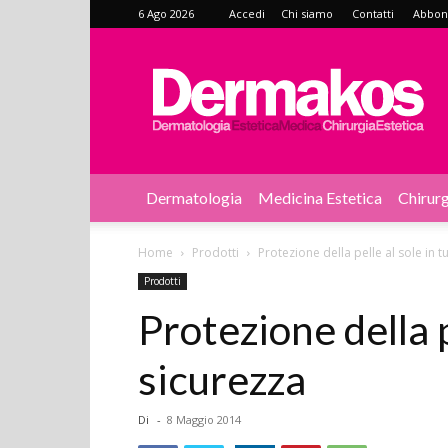
6 Ago 2026
Accedi
Chi siamo
Contatti
Abbonat
Dermakos
Dermatologia
Medicina Estetica
Chirurg
Home
Prodotti
Protezione della pelle al sole in t
Prodotti
Protezione della p
sicurezza
Di
-
8 Maggio 2014