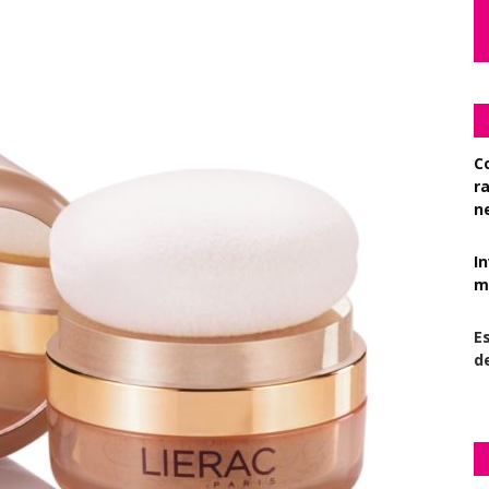
C
r
n
I
mi
Es
d