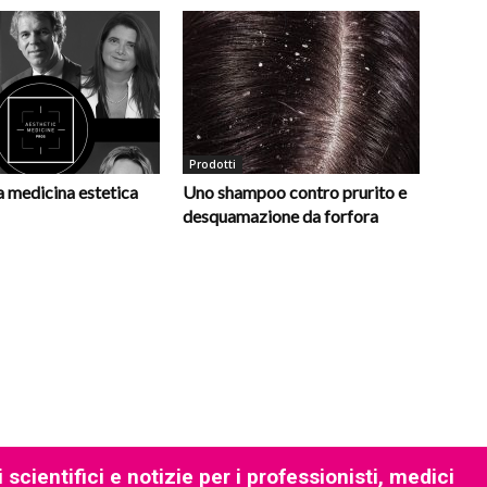
Prodotti
la medicina estetica
Uno shampoo contro prurito e
desquamazione da forfora
 scientifici e notizie per i professionisti, medici