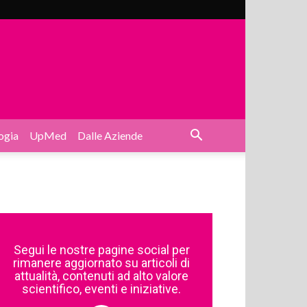
ogia
UpMed
Dalle Aziende
Segui le nostre pagine social per
rimanere aggiornato su articoli di
attualità, contenuti ad alto valore
scientifico, eventi e iniziative.