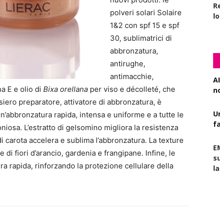
R
polveri solari Solaire
l
1&2 con spf 15 e spf
30, sublimatrici di
abbronzatura,
antirughe,
antimacchie,
AI
na E e olio di
Bixa orellana
per viso e décolleté, che
n
siero preparatore, attivatore di abbronzatura, è
U
 un’abbronzatura rapida, intensa e uniforme e a tutte le
f
niosa. L’estratto di gelsomino migliora la resistenza
o di carota accelera e sublima l’abbronzatura. La texture
E
 di fiori d’arancio, gardenia e frangipane. Infine, le
s
 rapida, rinforzando la protezione cellulare della
l