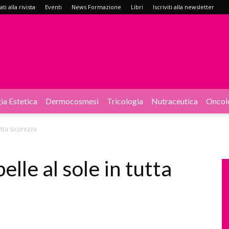
i alla rivista
Eventi
News Formazione
Libri
Iscriviti alla newsletter
ia Estetica
Dermocosmesi
Tricologia
Nutraceutica
Oncol
utta sicurezza
elle al sole in tutta