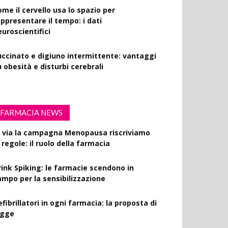
ome il cervello usa lo spazio per
appresentare il tempo: i dati
euroscientifici
uccinato e digiuno intermittente: vantaggi
 obesità e disturbi cerebrali
FARMACIA NEWS
l via la campagna Menopausa riscriviamo
 regole: il ruolo della farmacia
rink Spiking: le farmacie scendono in
ampo per la sensibilizzazione
fibrillatori in ogni farmacia: la proposta di
egge