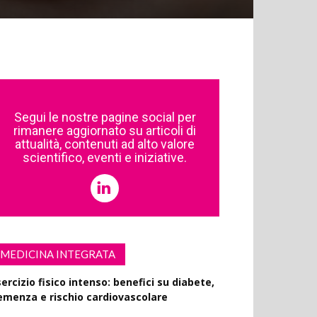
Segui le nostre pagine social per
rimanere aggiornato su articoli di
attualità, contenuti ad alto valore
scientifico, eventi e iniziative.
MEDICINA INTEGRATA
ercizio fisico intenso: benefici su diabete,
emenza e rischio cardiovascolare