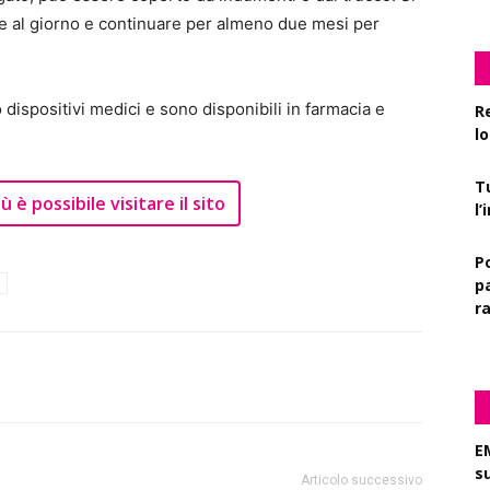
lte al giorno e continuare per almeno due mesi per
o dispositivi medici e sono disponibili in farmacia e
R
l
T
 è possibile visitare il sito
l
P
pa
r
E
s
Articolo successivo