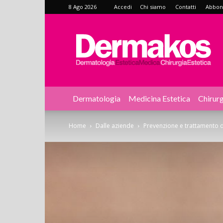
8 Ago 2026
Accedi
Chi siamo
Contatti
Abbonat
Dermakos
Dermatologia
Medicina Estetica
Chirurg
Home
Dalle aziende
Prevenzione e trattamento del