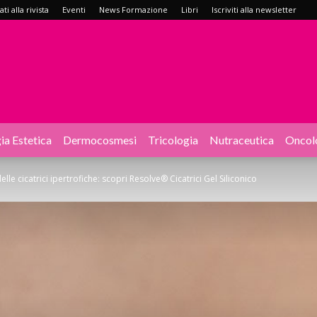
i alla rivista
Eventi
News Formazione
Libri
Iscriviti alla newsletter
ia Estetica
Dermocosmesi
Tricologia
Nutraceutica
Oncol
le cicatrici ipertrofiche: scopri Resolve® Cicatrici Gel Siliconico