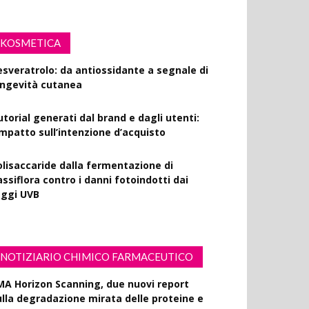
KOSMETICA
esveratrolo: da antiossidante a segnale di
ongevità cutanea
utorial generati dal brand e dagli utenti:
’impatto sull’intenzione d’acquisto
olisaccaride dalla fermentazione di
ssiflora contro i danni fotoindotti dai
aggi UVB
NOTIZIARIO CHIMICO FARMACEUTICO
MA Horizon Scanning, due nuovi report
ulla degradazione mirata delle proteine e