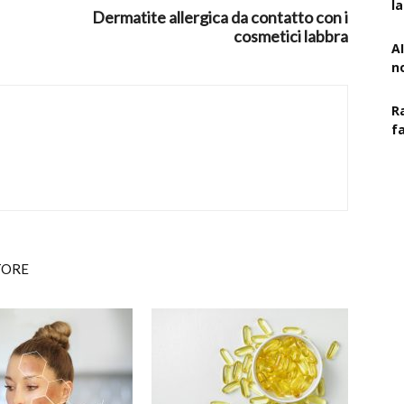
l
Dermatite allergica da contatto con i
cosmetici labbra
AI
n
R
f
TORE