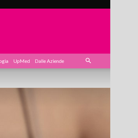
ogia
UpMed
Dalle Aziende