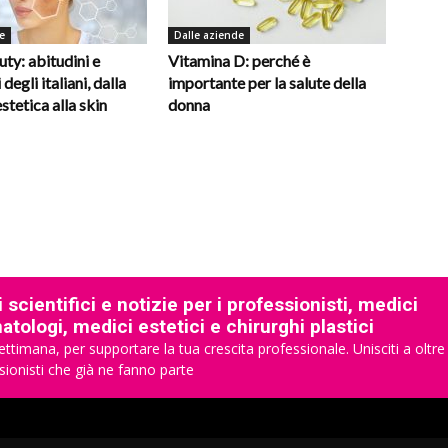
e
Dalle aziende
ty: abitudini e
Vitamina D: perché è
degli italiani, dalla
importante per la salute della
stetica alla skin
donna
 scientifici e notizie per i professionisti, medici
tologi, medici estetici e chirurghi plastici
ettimana, per supportare la tua crescita professionale. Unisciti a oltre
sionisti che già ne fanno parte