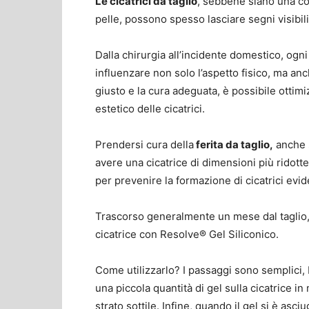
Le cicatrici da taglio
, sebbene siano una co
pelle, possono spesso lasciare segni visibil
Dalla chirurgia all’incidente domestico, ogni
influenzare non solo l’aspetto fisico, ma anc
giusto e la cura adeguata, è possibile ottimi
estetico delle cicatrici.
Prendersi cura della
ferita da taglio,
anche 
avere una cicatrice di dimensioni più ridotte.
per prevenire la formazione di cicatrici evid
Trascorso generalmente un mese dal taglio, a
cicatrice con Resolve® Gel Siliconico.
Come utilizzarlo? I passaggi sono semplici, 
una piccola quantità di gel sulla cicatric
strato sottile. Infine, quando il gel si è as