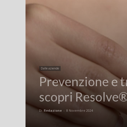
Dalle aziende
Prevenzione e tr
scopri Resolve® 
Di
Redazione
-
8 Novembre 2024