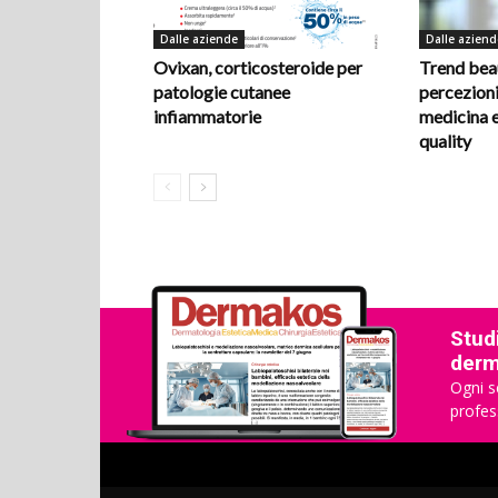
Dalle aziende
Dalle aziend
Ovixan, corticosteroide per
Trend beau
patologie cutanee
percezioni 
infiammatorie
medicina e
quality
Studi
derma
Ogni s
profes