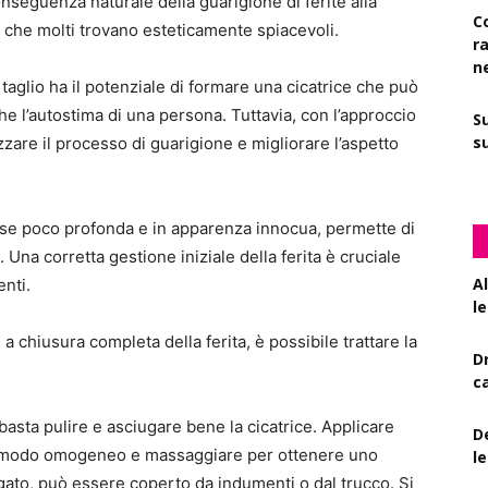
nseguenza naturale della guarigione di ferite alla
C
i che molti trovano esteticamente spiacevoli.
r
n
 taglio ha il potenziale di formare una cicatrice che può
he l’autostima di una persona. Tuttavia, con l’approccio
S
su
zzare il processo di guarigione e migliorare l’aspetto
se poco profonda e in apparenza innocua, permette di
 Una corretta gestione iniziale della ferita è cruciale
A
enti.
le
 chiusura completa della ferita, è possibile trattare la
D
c
basta pulire e asciugare bene la cicatrice. Applicare
De
e in modo omogeneo e massaggiare per ottenere uno
l
ciugato, può essere coperto da indumenti o dal trucco. Si