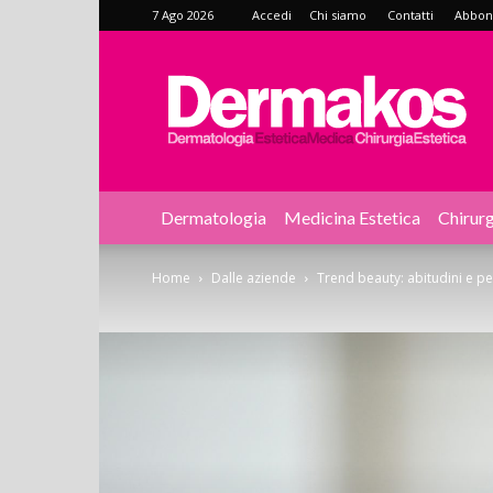
7 Ago 2026
Accedi
Chi siamo
Contatti
Abbonat
Dermakos
Dermatologia
Medicina Estetica
Chirurg
Home
Dalle aziende
Trend beauty: abitudini e perc