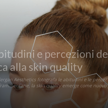
itudini e percezioni degl
a alla skin quality
rgan Aesthetics fotografa le abitudini e le percezio
frammentarie, la skin quality emerge come nuovo 