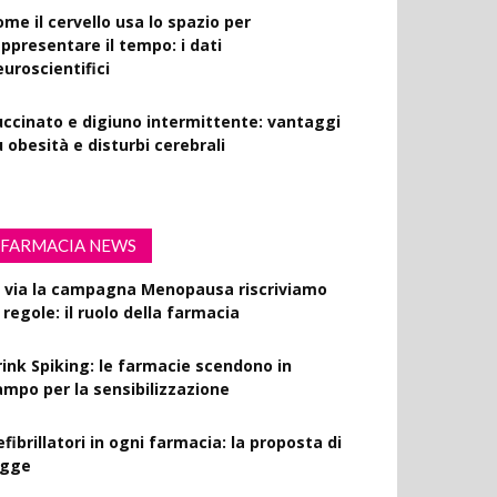
ome il cervello usa lo spazio per
appresentare il tempo: i dati
euroscientifici
uccinato e digiuno intermittente: vantaggi
 obesità e disturbi cerebrali
FARMACIA NEWS
l via la campagna Menopausa riscriviamo
 regole: il ruolo della farmacia
rink Spiking: le farmacie scendono in
ampo per la sensibilizzazione
fibrillatori in ogni farmacia: la proposta di
egge