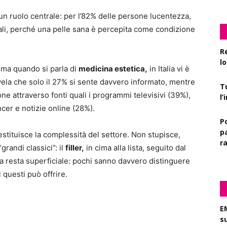
un ruolo centrale: per l’82% delle persone lucentezza,
iali, perché una pelle sana è percepita come condizione
R
l
, ma quando si parla di
medicina estetica,
in Italia vi è
vela che solo il 27% si sente davvero informato, mentre
T
ne attraverso fonti quali i programmi televisivi (39%),
l
ncer e notizie online (28%).
P
pa
ituisce la complessità del settore. Non stupisce,
r
“grandi classici”: il
filler,
in cima alla lista, seguito dal
 resta superficiale: pochi sanno davvero distinguere
i questi può offrire.
E
s