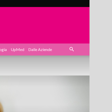
ogia
UpMed
Dalle Aziende