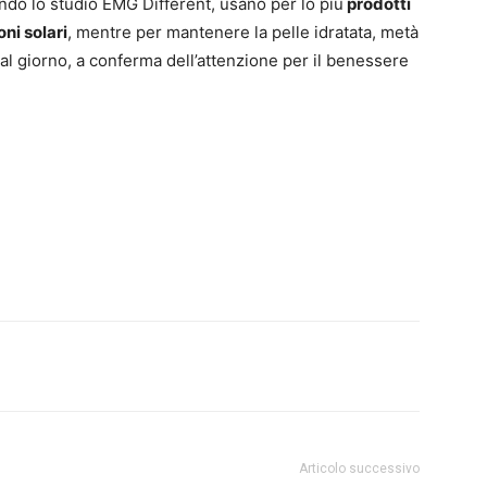
condo lo studio EMG Different, usano per lo più
prodotti
ni solari
, mentre per mantenere la pelle idratata, metà
a al giorno, a conferma dell’attenzione per il benessere
Articolo successivo