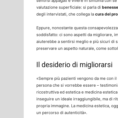
sentirsi appagati e vivere in sintonia con se
valutazione superficiale: si parla di
benesser
degli intervistati, che collega la
cura del pro
Eppure, nonostante questa consapevolezza, 
soddisfatto: ci sono aspetti da migliorare, 
aiuterebbe a sentirsi meglio e più sicuri d
preservare un aspetto naturale, come sottolin
Il desiderio di migliorarsi
«Sempre più pazienti vengono da me con il d
persona che si vorrebbe essere – testimonia 
ricostruttiva ed estetica e medicina estetica 
inseguire un ideale irraggiungibile, ma di rit
propria immagine. La medicina estetica, ogg
un percorso di autenticità».