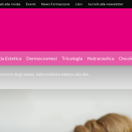
i alla rivista
Eventi
News Formazione
Libri
Iscriviti alla newsletter
ia Estetica
Dermocosmesi
Tricologia
Nutraceutica
Oncol
ezioni degli italiani, dalla medicina estetica alla skin...