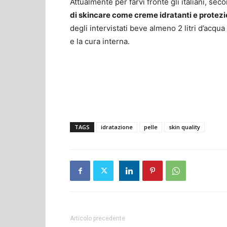
Attualmente per farvi fronte gli italiani, se
di skincare come creme idratanti e protezio
degli intervistati beve almeno 2 litri d’acqu
e la cura interna.
TAGS
idratazione
pelle
skin quality
Articolo precedente