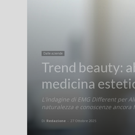
Dalle aziende
Trend beauty: ab
medicina estetic
L'indagine di EMG Different per Alle
naturalezza e conoscenze ancora 
Di
Redazione
-
27 Ottobre 2025