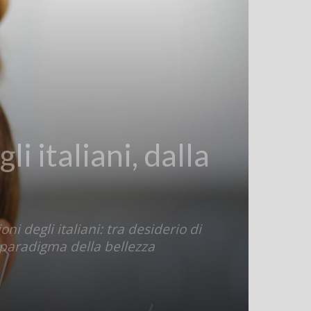
i italiani, dalla
ni degli italiani: tra desiderio di
paradigma della bellezza