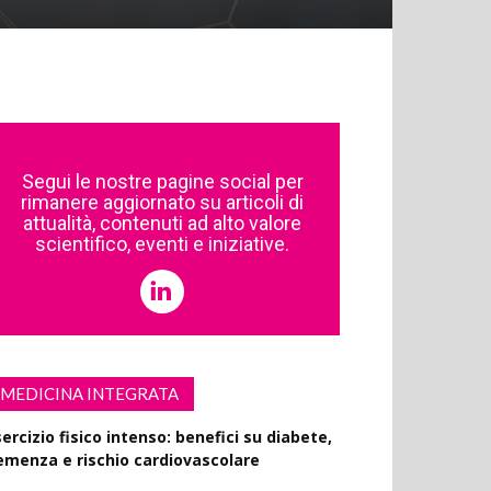
Segui le nostre pagine social per
rimanere aggiornato su articoli di
attualità, contenuti ad alto valore
scientifico, eventi e iniziative.
MEDICINA INTEGRATA
ercizio fisico intenso: benefici su diabete,
emenza e rischio cardiovascolare