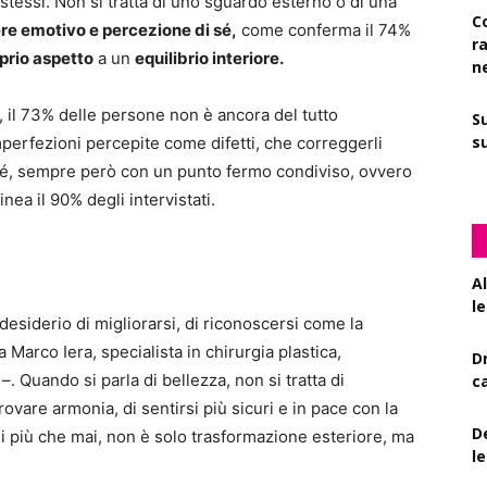
 stessi. Non si tratta di uno sguardo esterno o di una
C
e emotivo e percezione di sé,
come conferma il 74%
r
prio aspetto
a un
equilibrio interiore.
n
il 73% delle persone non è ancora del tutto
S
su
imperfezioni percepite come difetti, che correggerli
i sé, sempre però con un punto fermo condiviso, ovvero
ea il 90% degli intervistati.
A
le
esiderio di migliorarsi, di riconoscersi come la
Marco Iera, specialista in chirurgia plastica,
D
–. Quando si parla di bellezza, non si tratta di
c
rovare armonia, di sentirsi più sicuri e in pace con la
De
i più che mai, non è solo trasformazione esteriore, ma
l