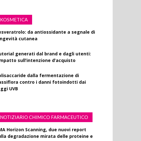
KOSMETICA
esveratrolo: da antiossidante a segnale di
ongevità cutanea
utorial generati dal brand e dagli utenti:
’impatto sull’intenzione d’acquisto
olisaccaride dalla fermentazione di
ssiflora contro i danni fotoindotti dai
aggi UVB
NOTIZIARIO CHIMICO FARMACEUTICO
MA Horizon Scanning, due nuovi report
ulla degradazione mirata delle proteine e