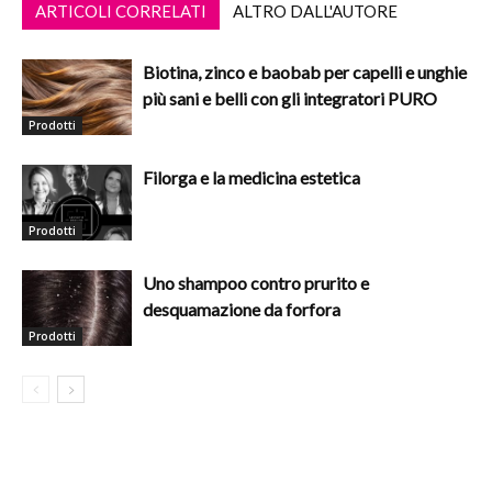
ARTICOLI CORRELATI
ALTRO DALL'AUTORE
Biotina, zinco e baobab per capelli e unghie
più sani e belli con gli integratori PURO
Prodotti
Filorga e la medicina estetica
Prodotti
Uno shampoo contro prurito e
desquamazione da forfora
Prodotti