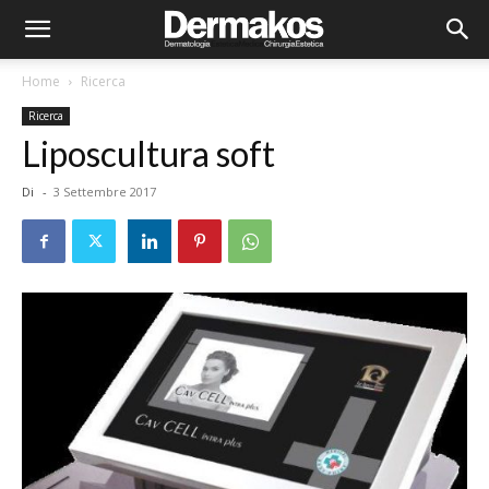
Home
Ricerca
Ricerca
Liposcultura soft
Di
-
3 Settembre 2017