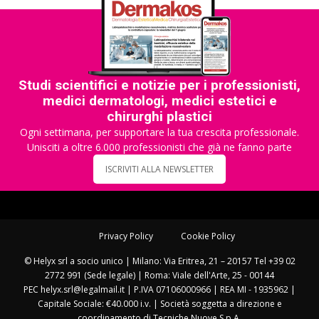
Studi scientifici e notizie per i professionisti,
medici dermatologi, medici estetici e
chirurghi plastici
Ogni settimana, per supportare la tua crescita professionale.
Unisciti a oltre 6.000 professionisti che già ne fanno parte
ISCRIVITI ALLA NEWSLETTER
Privacy Policy
Cookie Policy
© Helyx srl a socio unico | Milano: Via Eritrea, 21 – 20157 Tel +39 02
2772 991 (Sede legale) | Roma: Viale dell'Arte, 25 - 00144
PEC helyx.srl@legalmail.it | P.IVA 07106000966 | REA MI - 1935962 |
Capitale Sociale: €40.000 i.v. | Società soggetta a direzione e
coordinamento di Tecniche Nuove S.p.A.